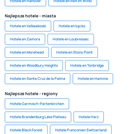
Hotele en Hanóver
Hotele en Reit im Winkl
Najlepsze hotele - miasta
Hotele en Valkeakoski
Hotele en Łącko
Hotele en Zamora
Hotele en Loubressac
Hotele en Morehead
Hotele en Stony Point
Hotele en Woodbury Heights
Hotele en Tonbridge
Hotele en Santa Cruz de la Palma
Hotele en Hamme
Najlepsze hotele - regiony
Hotele Garmisch-Partenkirchen
Hotele Brandenburg Lake Plateau
Hotele Harz
Hotele Black Forest
Hotele Franconian Switzerland