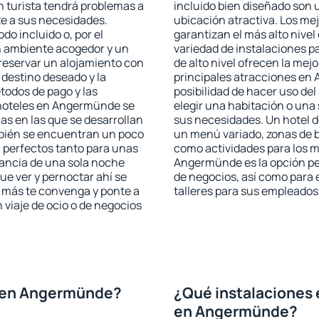
 turista tendrá problemas a
incluido bien diseñado son 
te a sus necesidades.
ubicación atractiva. Los m
odo incluido o, por el
garantizan el más alto nivel
n ambiente acogedor y un
variedad de instalaciones p
eservar un alojamiento con
de alto nivel ofrecen la mejo
 destino deseado y la
principales atracciones en
todos de pago y las
posibilidad de hacer uso de
s hoteles en Angermünde se
elegir una habitación o una
as en las que se desarrollan
sus necesidades. Un hotel d
mbién se encuentran un poco
un menú variado, zonas de b
n perfectos tanto para unas
como actividades para los m
ancia de una sola noche
Angermünde es la opción perf
e ver y pernoctar ahí se
de negocios, así como para
e más te convenga y ponte a
talleres para sus empleados
 viaje de ocio o de negocios
l en Angermünde?
¿Qué instalaciones 
en Angermünde?