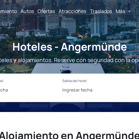
amiento
Autos
Ofertas
Atracciones
Traslados
Más
Hoteles - Angermünde
les y alojamientos. Reserve con seguridad con la op
Alojamiento en Angermünd