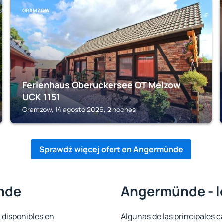
GRAMZOW
Ferienhaus Oberuckersee OT Melzow
UCK 1151
Gramzow, 14 agosto 2026, 2 noches
Sprawdź więcej ofert en Angermünde
nde
Angermünde - l
 disponibles en
Algunas de las principales c