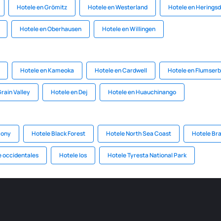
Hotele en Grömitz
Hotele en Westerland
Hotele en Heringsd
Hotele en Oberhausen
Hotele en Willingen
Hotele en Kameoka
Hotele en Cardwell
Hotele en Flumser
rain Valley
Hotele en Dej
Hotele en Huauchinango
xony
Hotele Black Forest
Hotele North Sea Coast
Hotele Br
 occidentales
Hotele Ios
Hotele Tyresta National Park