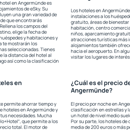
 hotel en Angermünde es
lojamientos de eSky. Su
Los hoteles en Angermünde o
cluyen una gran variedad de
instalaciones a los huéspe
a de que encontrarás
gratuito, áreas de bienestar
Rellena los campos del
habitación, centro comercia
tino, elige la fecha de
niños, aparcamiento gratuito
 huéspedes y habitaciones y
atracciones turísticas más 
a te mostrarán los
alojamientos también ofrece
chas seleccionadas. Tienes
hacia el aeropuerto. En al
 la distancia del hotel al
visitar los lugares de inte
ago así como la clasificación
eles en
¿Cuál es el precio d
Angermünde?
 te permite ahorrar tiempo y
El precio por noche en Ang
 de hoteles en Angermünde y
clasificación en estrellas y
a tus necesidades. Mucha
un hotel de nivel medio suel
lo+Hotel“, que permite a los
Por su parte, los hoteles de
ecio total. El motor de
media de 200 euros o más p