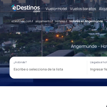
Vuelo+Hotel
Vuelos baratos
Aloj
eDestinos.com
/
alojamiento
/
Hoteles
/
Hoteles en Angermünde
Angermünde - Hote