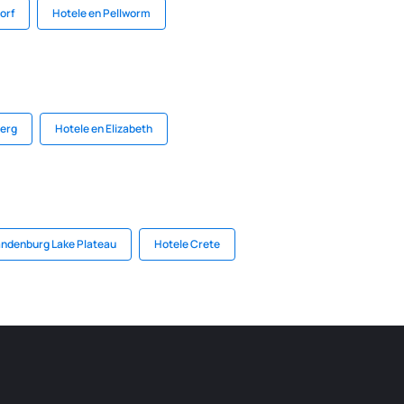
orf
Hotele en Pellworm
berg
Hotele en Elizabeth
andenburg Lake Plateau
Hotele Crete