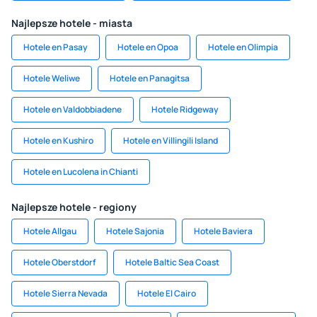
Najlepsze hotele - miasta
Hotele en Pasay
Hotele en Opoa
Hotele en Olimpia
Hotele Weliwe
Hotele en Panagitsa
Hotele en Valdobbiadene
Hotele Ridgeway
Hotele en Kushiro
Hotele en Villingili Island
Hotele en Lucolena in Chianti
Najlepsze hotele - regiony
Hotele Allgau
Hotele Sajonia
Hotele Baviera
Hotele Oberstdorf
Hotele Baltic Sea Coast
Hotele Sierra Nevada
Hotele El Cairo