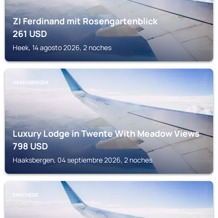
ZI Ferdinand mit Rosengartenblick
261
USD
Heek, 14 agosto 2026, 2 noches
HAAKSBERGEN
Luxury Lodge in Twente With Meadow Views
798
USD
Haaksbergen, 04 septiembre 2026, 2 noches
ENSCHEDE