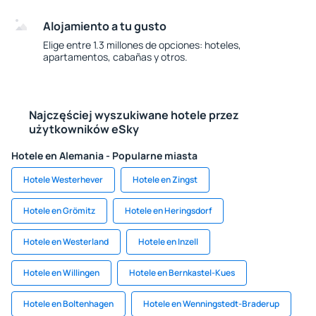
Alojamiento a tu gusto
Elige entre 1.3 millones de opciones: hoteles,
apartamentos, cabañas y otros.
Najczęściej wyszukiwane hotele przez
użytkowników eSky
Hotele en Alemania - Popularne miasta
Hotele Westerhever
Hotele en Zingst
Hotele en Grömitz
Hotele en Heringsdorf
Hotele en Westerland
Hotele en Inzell
Hotele en Willingen
Hotele en Bernkastel-Kues
Hotele en Boltenhagen
Hotele en Wenningstedt-Braderup