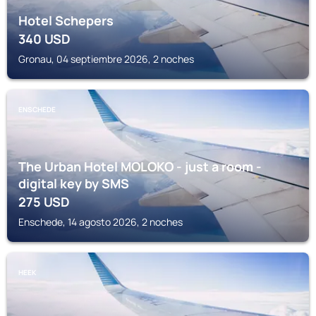
Hotel Schepers
340
USD
Gronau, 04 septiembre 2026, 2 noches
ENSCHEDE
The Urban Hotel MOLOKO - just a room -
digital key by SMS
275
USD
Enschede, 14 agosto 2026, 2 noches
HEEK