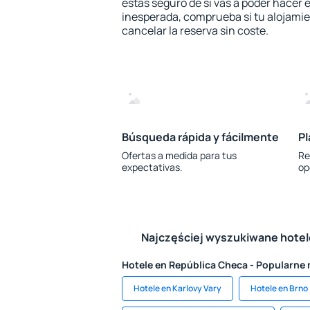
estás seguro de si vas a poder hacer e
inesperada, comprueba si tu alojamien
cancelar la reserva sin coste.
Búsqueda rápida y fácilmente
Pl
Ofertas a medida para tus
Re
expectativas.
op
Najczęściej wyszukiwane hote
Hotele en República Checa - Popularne
Hotele en Karlovy Vary
Hotele en Brno