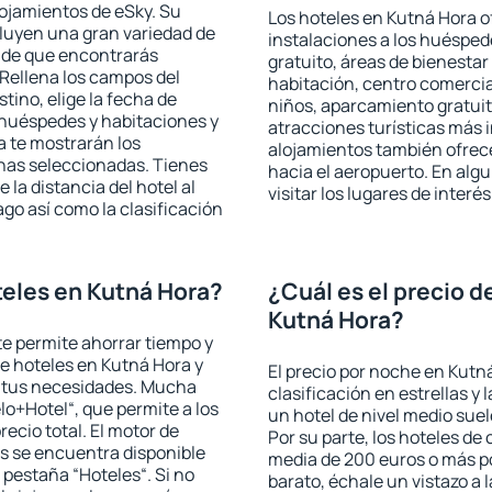
lojamientos de eSky. Su
Los hoteles en Kutná Hora of
cluyen una gran variedad de
instalaciones a los huéspe
a de que encontrarás
gratuito, áreas de bienestar
Rellena los campos del
habitación, centro comercia
tino, elige la fecha de
niños, aparcamiento gratuito
 huéspedes y habitaciones y
atracciones turísticas más 
a te mostrarán los
alojamientos también ofrece
chas seleccionadas. Tienes
hacia el aeropuerto. En al
 la distancia del hotel al
visitar los lugares de inter
ago así como la clasificación
eles en Kutná Hora?
¿Cuál es el precio d
Kutná Hora?
 te permite ahorrar tiempo y
de hoteles en Kutná Hora y
El precio por noche en Kutn
a tus necesidades. Mucha
clasificación en estrellas y
lo+Hotel“, que permite a los
un hotel de nivel medio suel
ecio total. El motor de
Por su parte, los hoteles de
s se encuentra disponible
media de 200 euros o más p
a pestaña “Hoteles“. Si no
barato, échale un vistazo a 