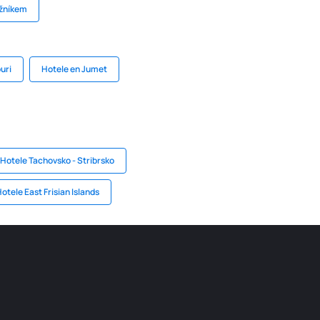
ěžníkem
uri
Hotele en Jumet
Hotele Tachovsko - Stribrsko
otele East Frisian Islands