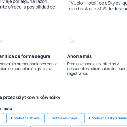
l viaje por alguna razón
“Vuelo+Hotel“ de eSky.es, qu
to ofrece la posibilidad de
con hasta un 30% de descu
anifica de forma segura
Ahorra más
serva sin preocupaciones con la
Precios especiales, ofertas y
ción de cancelación gratuita.
descuentos adicionales después
registrarse.
le przez użytkowników eSky
 miasta
Hotele en Ostrava
Hotele en Praga
Hotele en Cesky Krumlo