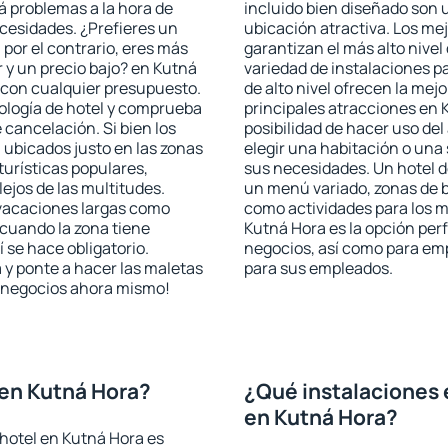
rá problemas a la hora de
incluido bien diseñado son 
ecesidades. ¿Prefieres un
ubicación atractiva. Los me
, por el contrario, eres más
garantizan el más alto nivel
 y un precio bajo? en Kutná
variedad de instalaciones p
 con cualquier presupuesto.
de alto nivel ofrecen la mejo
pología de hotel y comprueba
principales atracciones en 
 cancelación. Si bien los
posibilidad de hacer uso de
ubicados justo en las zonas
elegir una habitación o una
turísticas populares,
sus necesidades. Un hotel d
jos de las multitudes.
un menú variado, zonas de b
 vacaciones largas como
como actividades para los m
cuando la zona tiene
Kutná Hora es la opción perf
 se hace obligatorio.
negocios, así como para em
 y ponte a hacer las maletas
para sus empleados.
de negocios ahora mismo!
en Kutná Hora?
¿Qué instalaciones 
en Kutná Hora?
hotel en Kutná Hora es