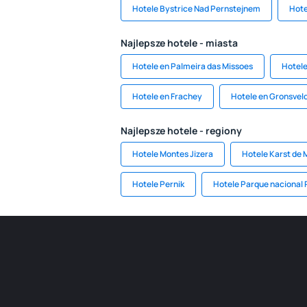
Hotele Bystrice Nad Pernstejnem
Hote
Najlepsze hotele - miasta
Hotele en Palmeira das Missoes
Hotel
Hotele en Frachey
Hotele en Gronsvel
Najlepsze hotele - regiony
Hotele Montes Jizera
Hotele Karst de 
Hotele Pernik
Hotele Parque nacional 