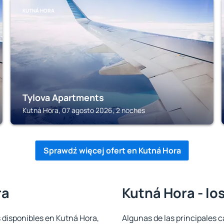
KUTNÁ HORA
Tylova Apartments
Kutná Hora, 07 agosto 2026, 2 noches
Sprawdź więcej ofert en Kutná Hora
ra
Kutná Hora - lo
 disponibles en Kutná Hora,
Algunas de las principales c