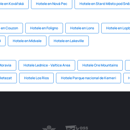
le en Kovářská
Hotele en Nová Pec
Hotele en Staré Město pod Sn
e en Couzon
Hotele en Foligno
Hotele en Lons
Hotele en Lopb
d
Hotele en Midvale
Hotele en Lakeville
Moravia
Hotele Lednice - Valtice Area
Hotele Ore Mountains
Retezat
Hotele Los Rios
Hotele Parque nacional de Kemeri
H