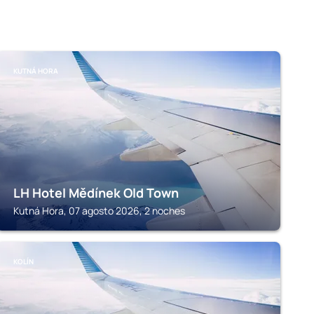
KUTNÁ HORA
LH Hotel Mědínek Old Town
Kutná Hora, 07 agosto 2026, 2 noches
KOLÍN