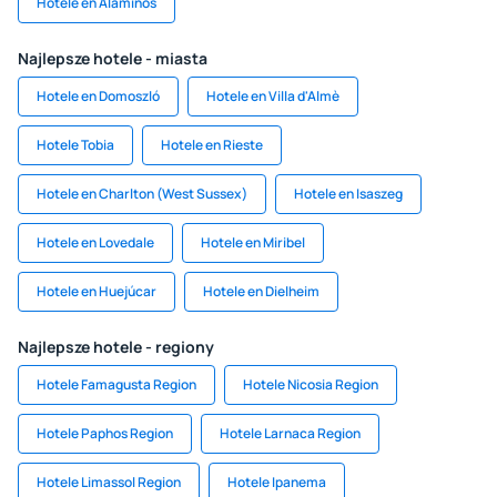
Hotele en Alaminos
Najlepsze hotele - miasta
Hotele en Domoszló
Hotele en Villa d'Almè
Hotele Tobia
Hotele en Rieste
Hotele en Charlton (West Sussex)
Hotele en Isaszeg
Hotele en Lovedale
Hotele en Miribel
Hotele en Huejúcar
Hotele en Dielheim
Najlepsze hotele - regiony
Hotele Famagusta Region
Hotele Nicosia Region
Hotele Paphos Region
Hotele Larnaca Region
Hotele Limassol Region
Hotele Ipanema