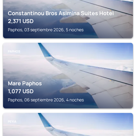
Constantinou Bros Asimina Suites Hotel
2,371
USD
Paphos, 03 septiembre 2026, 5 noches
PAPHOS
Mare Paphos
1,077
USD
Paphos, 06 septiembre 2026, 4 noches
PEYIA