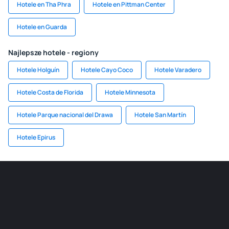
Hotele en Tha Phra
Hotele en Pittman Center
Hotele en Guarda
Najlepsze hotele - regiony
Hotele Holguín
Hotele Cayo Coco
Hotele Varadero
Hotele Costa de Florida
Hotele Minnesota
Hotele Parque nacional del Drawa
Hotele San Martín
Hotele Epirus