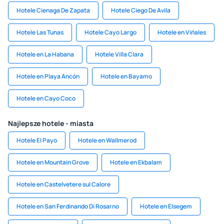
Hotele Cienaga De Zapata
Hotele Ciego De Avila
Hotele Las Tunas
Hotele Cayo Largo
Hotele en Vińales
Hotele en La Habana
Hotele Villa Clara
Hotele en Playa Ancón
Hotele en Bayamo
Hotele en Cayo Coco
Najlepsze hotele - miasta
Hotele El Payo
Hotele en Wallmerod
Hotele en Mountain Grove
Hotele en Ekbalam
Hotele en Castelvetere sul Calore
Hotele en San Ferdinando Di Rosarno
Hotele en Elsegem