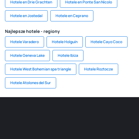
Hotele en Drie Grachten
Hotele en Ponte San Nicolo
Hotele en Jostedal
Hotele en Ceprano
Najlepsze hotele - regiony
Hotele Varadero
Hotele Holguín
Hotele Cayo Coco
Hotele Geneva Lake
Hotele Ibiza
Hotele West Bohemian spa triangle
Hotele Roztocze
Hotele Atolones del Sur