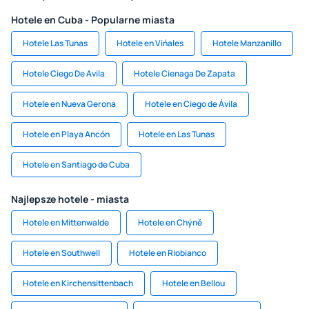
Hotele en Cuba - Popularne miasta
Hotele Las Tunas
Hotele en Vińales
Hotele Manzanillo
Hotele Ciego De Avila
Hotele Cienaga De Zapata
Hotele en Nueva Gerona
Hotele en Ciego de Ávila
Hotele en Playa Ancón
Hotele en Las Tunas
Hotele en Santiago de Cuba
Najlepsze hotele - miasta
Hotele en Mittenwalde
Hotele en Chýně
Hotele en Southwell
Hotele en Riobianco
Hotele en Kirchensittenbach
Hotele en Bellou