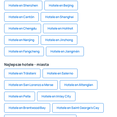
Hotele en Shenzhen
Hotele en Beijing
Hotele en Cantón
Hotele en Shanghai
Hotele en Chengdu
Hotele en Hohhot
Hotele en Nanjing
Hotele en Jinzhong
Hotele en Fangcheng
Hotele en Jiangmén
Najlepsze hotele - miasta
Hotele en Trăisteni
Hotele en Salerno
Hotele en San Lorenzo a Merse
Hotele en Altenglan
Hotele en Pella
Hotele en Imlay City
Hotele en Brentwood Bay
Hotele en Saint George's Cay