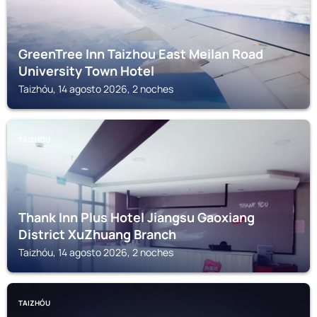
GreenTree Inn Taizhou East Meilan Road
University Town Hotel
Taizhóu, 14 agosto 2026, 2 noches
TAIZHÓU
Thank Inn Plus Hotel Jiangsu Gaoxiang
District XuZhuang Branch
Taizhóu, 14 agosto 2026, 2 noches
TAIZHÓU