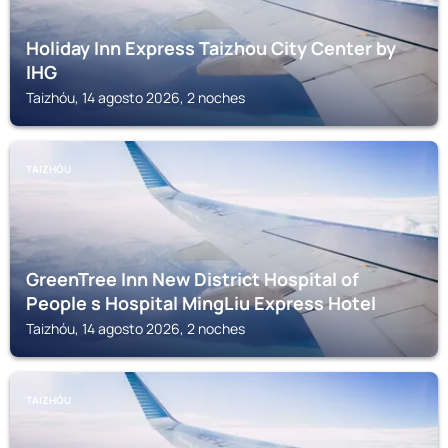
Holiday Inn Express Taizhou City Center by
IHG
Taizhóu, 14 agosto 2026, 2 noches
TAIZHÓU
GreenTree Inn New District Hospital of
People s Hospital MingLiu Express Hotel
Taizhóu, 14 agosto 2026, 2 noches
TAIZHÓU