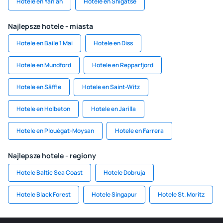
Hotele en Yan'an
Hotele en Shigatse
Najlepsze hotele - miasta
Hotele en Baile 1 Mai
Hotele en Diss
Hotele en Mundford
Hotele en Repparfjord
Hotele en Säffle
Hotele en Saint-Witz
Hotele en Holbeton
Hotele en Jarilla
Hotele en Plouégat-Moysan
Hotele en Farrera
Najlepsze hotele - regiony
Hotele Baltic Sea Coast
Hotele Dobruja
Hotele Black Forest
Hotele Singapur
Hotele St. Moritz