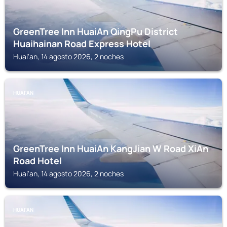
GreenTree Inn HuaiAn QingPu District
Huaihainan Road Express Hotel
Huai'an, 14 agosto 2026, 2 noches
HUAI'AN
GreenTree Inn HuaiAn KangJian W Road XiAn
Road Hotel
Huai'an, 14 agosto 2026, 2 noches
HUAI'AN