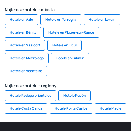
Najlepsze hotele - miasta
Hotele en Azle
Hotele en Torreglia
Hotele en Lerum
Hotele en Bérriz
Hotele en Plouer-sur-Rance
Hotele en Saaldorf
Hotele en Ticul
Hotele en Mezzolago
Hotele en Lubmin
Hotele en Vogatsiko
Najlepsze hotele - regiony
Hotele Ródope orientales
Hotele Pucón
Hotele Costa Calida
Hotele Porta Caribe
Hotele Maule