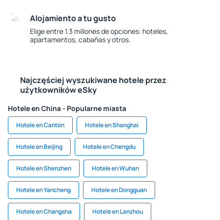
Alojamiento a tu gusto
Elige entre 1.3 millones de opciones: hoteles,
apartamentos, cabañas y otros.
Najczęściej wyszukiwane hotele przez
użytkowników eSky
Hotele en China - Popularne miasta
Hotele en Cantón
Hotele en Shanghai
Hotele en Beijing
Hotele en Chengdu
Hotele en Shenzhen
Hotele en Wuhan
Hotele en Yancheng
Hotele en Dongguan
Hotele en Changsha
Hotele en Lanzhou