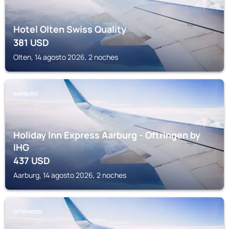
Hotel Olten Swiss Quality
381
USD
Olten, 14 agosto 2026, 2 noches
AARBURG
Holiday Inn Express Aarburg - Oftringen by
IHG
437
USD
Aarburg, 14 agosto 2026, 2 noches
OFTRINGEN