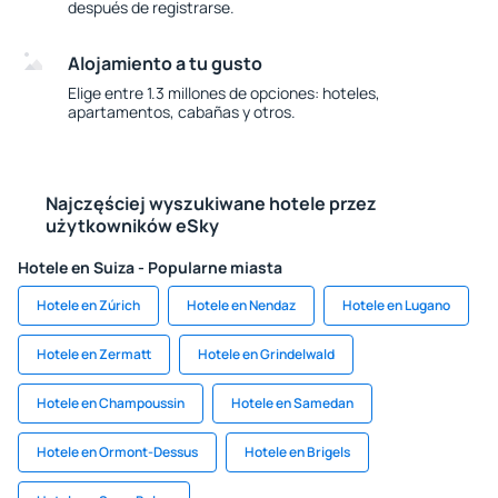
después de registrarse.
Alojamiento a tu gusto
Elige entre 1.3 millones de opciones: hoteles,
apartamentos, cabañas y otros.
Najczęściej wyszukiwane hotele przez
użytkowników eSky
Hotele en Suiza - Popularne miasta
Hotele en Zúrich
Hotele en Nendaz
Hotele en Lugano
Hotele en Zermatt
Hotele en Grindelwald
Hotele en Champoussin
Hotele en Samedan
Hotele en Ormont-Dessus
Hotele en Brigels