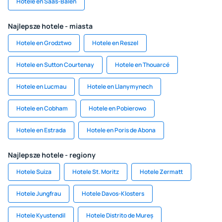
Hotele en Saas-Balen
Najlepsze hotele - miasta
Hotele en Grodztwo
Hotele en Reszel
Hotele en Sutton Courtenay
Hotele en Thouarcé
Hotele en Lucmau
Hotele en Llanymynech
Hotele en Cobham
Hotele en Pobierowo
Hotele en Estrada
Hotele en Poris de Abona
Najlepsze hotele - regiony
Hotele Suiza
Hotele St. Moritz
Hotele Zermatt
Hotele Jungfrau
Hotele Davos-Klosters
Hotele Kyustendil
Hotele Distrito de Mureș