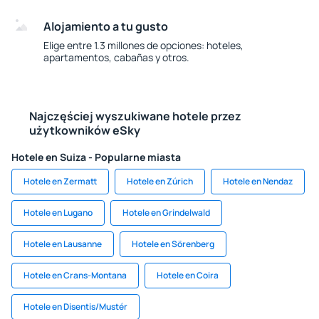
Alojamiento a tu gusto
Elige entre 1.3 millones de opciones: hoteles,
apartamentos, cabañas y otros.
Najczęściej wyszukiwane hotele przez
użytkowników eSky
Hotele en Suiza - Popularne miasta
Hotele en Zermatt
Hotele en Zúrich
Hotele en Nendaz
Hotele en Lugano
Hotele en Grindelwald
Hotele en Lausanne
Hotele en Sörenberg
Hotele en Crans-Montana
Hotele en Coira
Hotele en Disentis/Mustér