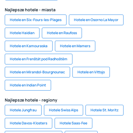
Najlepsze hotele - miasta
Hotele en Six-Fours-les-Plages
Hotele en Osorno La Mayor
Hotele Haidian
Hotele en Raufoss
Hotele en Kamouraska
Hotele en Mamers
Hotele en Frenštát pod Radhoštěm
Hotele en Mirandol-Bourgnounac
Hotele en Vittsjo
Hotele en Indian Point
Najlepsze hotele - regiony
Hotele Jungfrau
Hotele Swiss Alps
Hotele St. Moritz
Hotele Davos-Klosters
Hotele Saas-Fee