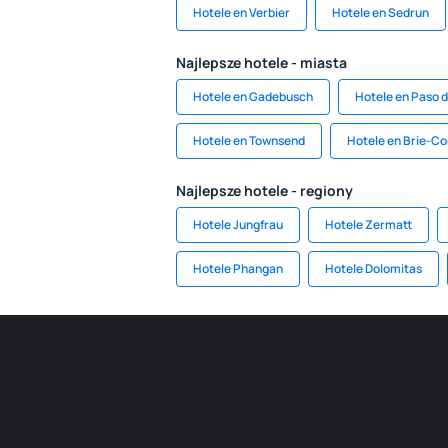
Hotele en Verbier
Hotele en Sedrun
Najlepsze hotele - miasta
Hotele en Gadebusch
Hotele en Paso d
Hotele en Townsend
Hotele en Brie-C
Najlepsze hotele - regiony
Hotele Jungfrau
Hotele Zermatt
Hotele Phangan
Hotele Dolomitas