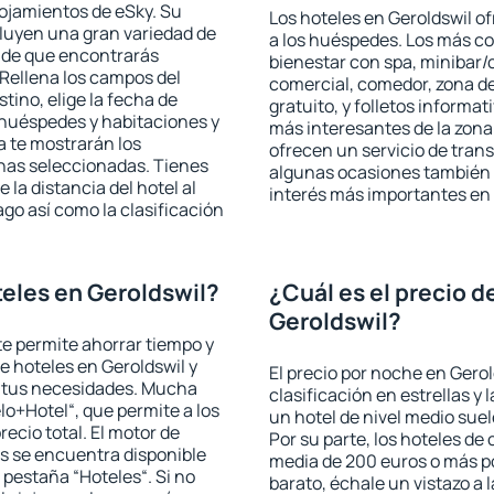
lojamientos de eSky. Su
Los hoteles en Geroldswil of
cluyen una gran variedad de
a los huéspedes. Los más co
a de que encontrarás
bienestar con spa, minibar/c
Rellena los campos del
comercial, comedor, zona d
tino, elige la fecha de
gratuito, y folletos informat
 huéspedes y habitaciones y
más interesantes de la zon
a te mostrarán los
ofrecen un servicio de trans
chas seleccionadas. Tienes
algunas ocasiones también r
 la distancia del hotel al
interés más importantes en 
ago así como la clasificación
eles en Geroldswil?
¿Cuál es el precio d
Geroldswil?
 te permite ahorrar tiempo y
de hoteles en Geroldswil y
El precio por noche en Gerol
a tus necesidades. Mucha
clasificación en estrellas y
lo+Hotel“, que permite a los
un hotel de nivel medio suel
ecio total. El motor de
Por su parte, los hoteles de
s se encuentra disponible
media de 200 euros o más p
a pestaña “Hoteles“. Si no
barato, échale un vistazo a 