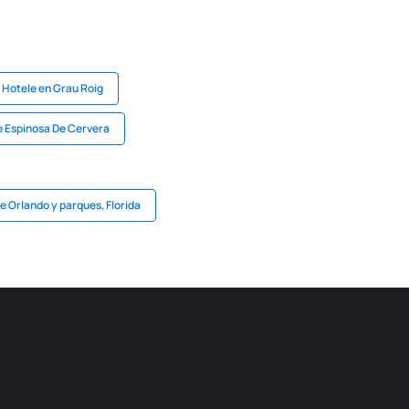
Hotele en Grau Roig
e Espinosa De Cervera
e Orlando y parques, Florida