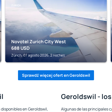
ZÚRICH
Novotel Zurich City West
688
USD
Zúrich, 07 agosto 2026, 2 noches
Sprawdź więcej ofert en Geroldswil
il
Geroldswil - lo
 disponibles en Geroldswil,
Algunas de las principales c