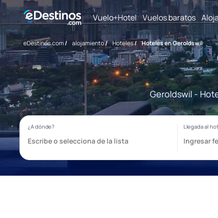
Vuelo+Hotel
Vuelos baratos
Aloj
eDestinos.com
/
alojamiento
/
Hoteles
/
Hoteles en Geroldswil
Geroldswil - Hot