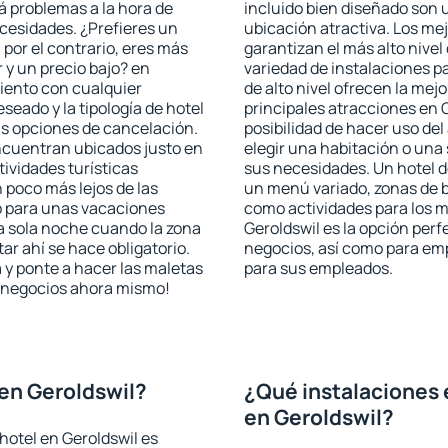
rá problemas a la hora de
incluido bien diseñado son 
ecesidades. ¿Prefieres un
ubicación atractiva. Los me
, por el contrario, eres más
garantizan el más alto nivel
y un precio bajo? en
variedad de instalaciones p
iento con cualquier
de alto nivel ofrecen la mejo
seado y la tipología de hotel
principales atracciones en 
as opciones de cancelación.
posibilidad de hacer uso de
encuentran ubicados justo en
elegir una habitación o una
tividades turísticas
sus necesidades. Un hotel d
poco más lejos de las
un menú variado, zonas de b
o para unas vacaciones
como actividades para los m
a sola noche cuando la zona
Geroldswil es la opción perfe
r ahí se hace obligatorio.
negocios, así como para em
 y ponte a hacer las maletas
para sus empleados.
de negocios ahora mismo!
en Geroldswil?
¿Qué instalaciones 
en Geroldswil?
hotel en Geroldswil es