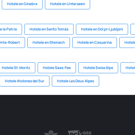
Hotele en Ginebra
Hotele en Unterseen
e la Patria
Hotele en Santo Tomás
Hotele en Dol pri Ljubljani
omte-Robert
Hotele en Steinach
Hotele en Casuarina
Hotel
Hotele St. Moritz
Hotele Saas-Fee
Hotele Swiss Alps
Hotel
Hotele Atolones del Sur
Hotele Les Deux Alpes