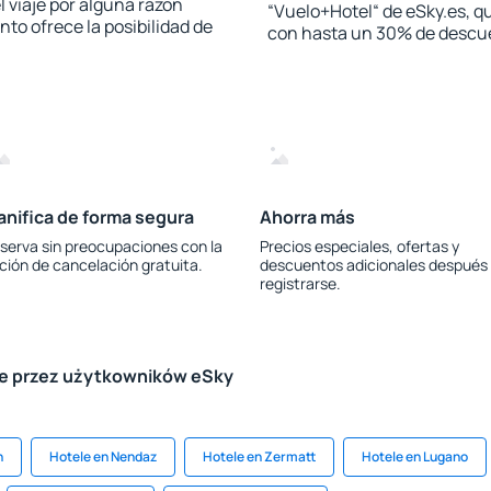
l viaje por alguna razón
“Vuelo+Hotel“ de eSky.es, qu
to ofrece la posibilidad de
con hasta un 30% de descu
anifica de forma segura
Ahorra más
serva sin preocupaciones con la
Precios especiales, ofertas y
ción de cancelación gratuita.
descuentos adicionales después
registrarse.
le przez użytkowników eSky
h
Hotele en Nendaz
Hotele en Zermatt
Hotele en Lugano