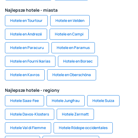
Najlepsze hotele - miasta
Hotele en Tourtour
Hotele en Velden
Hotele en Andrezé
Hotele en Campi
Hotele en Paracuru
Hotele en Paramus
Hotele en Fourni Ikarias
Hotele en Borsec
Hotele en Kavros
Hotele en Oberschöna
Najlepsze hotele - regiony
Hotele Saas-Fee
Hotele Jungfrau
Hotele Suiza
Hotele Davos-Klosters
Hotele Zermatt
Hotele Val di Fiemme
Hotele Ródope occidentales