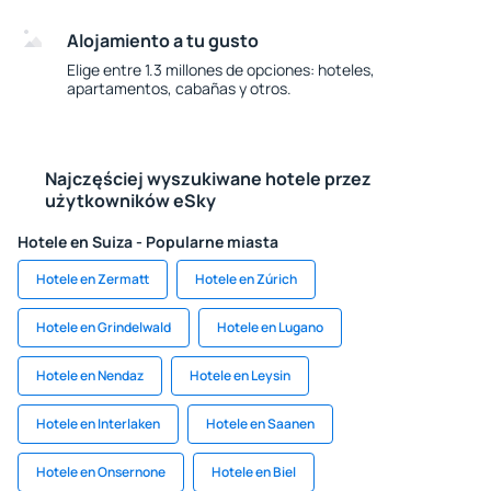
Alojamiento a tu gusto
Elige entre 1.3 millones de opciones: hoteles,
apartamentos, cabañas y otros.
Najczęściej wyszukiwane hotele przez
użytkowników eSky
Hotele en Suiza - Popularne miasta
Hotele en Zermatt
Hotele en Zúrich
Hotele en Grindelwald
Hotele en Lugano
Hotele en Nendaz
Hotele en Leysin
Hotele en Interlaken
Hotele en Saanen
Hotele en Onsernone
Hotele en Biel