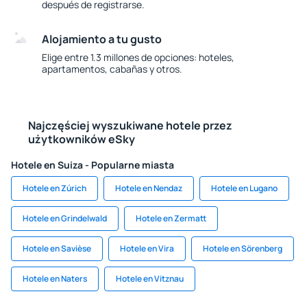
después de registrarse.
Alojamiento a tu gusto
Elige entre 1.3 millones de opciones: hoteles,
apartamentos, cabañas y otros.
Najczęściej wyszukiwane hotele przez
użytkowników eSky
Hotele en Suiza - Popularne miasta
Hotele en Zúrich
Hotele en Nendaz
Hotele en Lugano
Hotele en Grindelwald
Hotele en Zermatt
Hotele en Savièse
Hotele en Vira
Hotele en Sörenberg
Hotele en Naters
Hotele en Vitznau