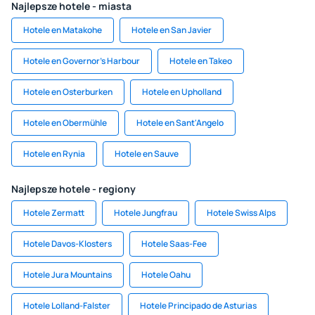
Najlepsze hotele - miasta
Hotele en Matakohe
Hotele en San Javier
Hotele en Governor's Harbour
Hotele en Takeo
Hotele en Osterburken
Hotele en Upholland
Hotele en Obermühle
Hotele en Sant'Angelo
Hotele en Rynia
Hotele en Sauve
Najlepsze hotele - regiony
Hotele Zermatt
Hotele Jungfrau
Hotele Swiss Alps
Hotele Davos-Klosters
Hotele Saas-Fee
Hotele Jura Mountains
Hotele Oahu
Hotele Lolland-Falster
Hotele Principado de Asturias