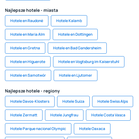
Najlepsze hotele - miasta
Hotele en Raudonė
Hotele Kalamb
Hotele en Maria Alm
Hotele en Dottingen
Hotele en Gretna
Hotele en Bad Gandersheim
Hotele en Higuerote
Hotele en Vogtsburg im Kaiserstuhl
Hotele en Samotwór
Hotele en Ljutomer
Najlepsze hotele - regiony
Hotele Davos-Klosters
Hotele Suiza
Hotele Swiss Alps
Hotele Zermatt
Hotele Jungfrau
Hotele Costa Vasca
Hotele Parque nacional Olympic
Hotele Oaxaca