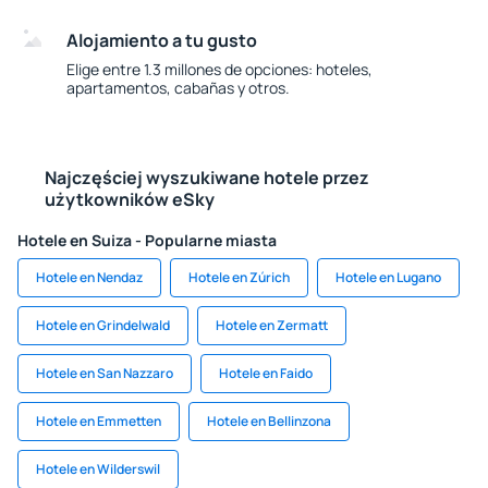
Alojamiento a tu gusto
Elige entre 1.3 millones de opciones: hoteles,
apartamentos, cabañas y otros.
Najczęściej wyszukiwane hotele przez
użytkowników eSky
Hotele en Suiza - Popularne miasta
Hotele en Nendaz
Hotele en Zúrich
Hotele en Lugano
Hotele en Grindelwald
Hotele en Zermatt
Hotele en San Nazzaro
Hotele en Faido
Hotele en Emmetten
Hotele en Bellinzona
Hotele en Wilderswil