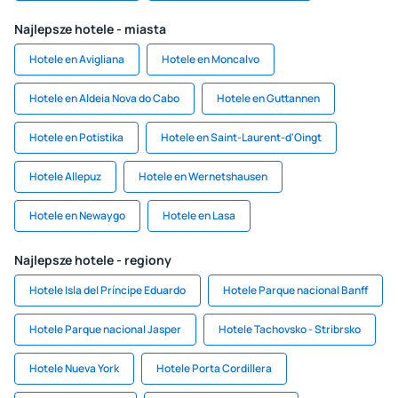
Najlepsze hotele - miasta
Hotele en Avigliana
Hotele en Moncalvo
Hotele en Aldeia Nova do Cabo
Hotele en Guttannen
Hotele en Potistika
Hotele en Saint-Laurent-d'Oingt
Hotele Allepuz
Hotele en Wernetshausen
Hotele en Newaygo
Hotele en Lasa
Najlepsze hotele - regiony
Hotele Isla del Príncipe Eduardo
Hotele Parque nacional Banff
Hotele Parque nacional Jasper
Hotele Tachovsko - Stribrsko
Hotele Nueva York
Hotele Porta Cordillera