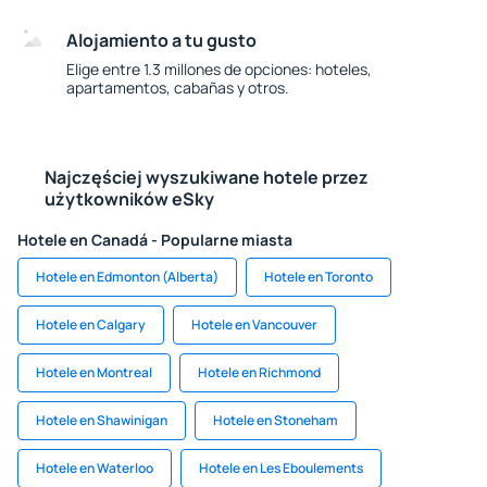
Alojamiento a tu gusto
Elige entre 1.3 millones de opciones: hoteles,
apartamentos, cabañas y otros.
Najczęściej wyszukiwane hotele przez
użytkowników eSky
Hotele en Canadá - Popularne miasta
Hotele en Edmonton (Alberta)
Hotele en Toronto
Hotele en Calgary
Hotele en Vancouver
Hotele en Montreal
Hotele en Richmond
Hotele en Shawinigan
Hotele en Stoneham
Hotele en Waterloo
Hotele en Les Eboulements