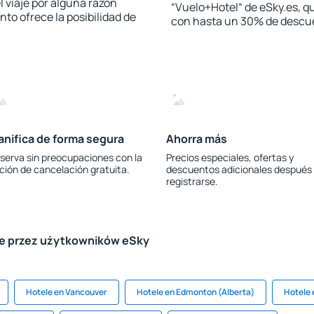
l viaje por alguna razón
“Vuelo+Hotel“ de eSky.es, qu
to ofrece la posibilidad de
con hasta un 30% de descu
anifica de forma segura
Ahorra más
serva sin preocupaciones con la
Precios especiales, ofertas y
ción de cancelación gratuita.
descuentos adicionales después
registrarse.
le przez użytkowników eSky
Hotele en Vancouver
Hotele en Edmonton (Alberta)
Hotele 