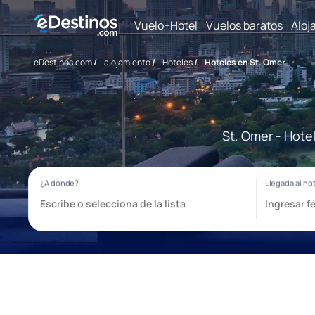
Vuelo+Hotel
Vuelos baratos
Aloj
eDestinos.com
/
alojamiento
/
Hoteles
/
Hoteles en St. Omer
St. Omer - Hote