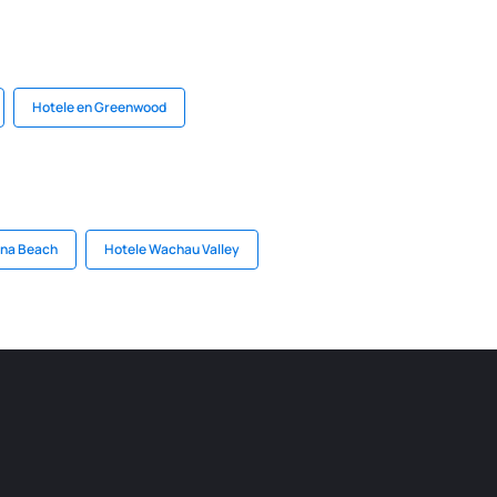
Hotele en Greenwood
una Beach
Hotele Wachau Valley