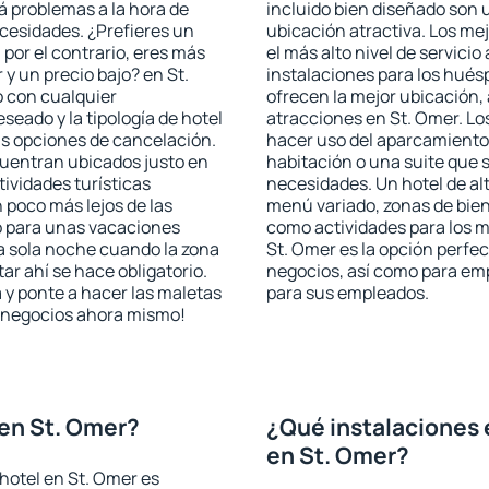
rá problemas a la hora de
incluido bien diseñado son 
ecesidades. ¿Prefieres un
ubicación atractiva. Los me
, por el contrario, eres más
el más alto nivel de servici
y un precio bajo? en St.
instalaciones para los huésp
 con cualquier
ofrecen la mejor ubicación, 
seado y la tipología de hotel
atracciones en St. Omer. Lo
as opciones de cancelación.
hacer uso del aparcamiento 
cuentran ubicados justo en
habitación o una suite que 
tividades turísticas
necesidades. Un hotel de al
poco más lejos de las
menú variado, zonas de bien
o para unas vacaciones
como actividades para los m
a sola noche cuando la zona
St. Omer es la opción perfect
r ahí se hace obligatorio.
negocios, así como para em
 y ponte a hacer las maletas
para sus empleados.
de negocios ahora mismo!
en St. Omer?
¿Qué instalaciones 
en St. Omer?
hotel en St. Omer es