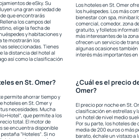
lojamientos de eSky. Su
Los hoteles en St. Omer ofre
cluyen una gran variedad de
los huéspedes. Los más comu
a de que encontrarás
bienestar con spa, minibar/c
Rellena los campos del
comercial, comedor, zona d
tino, elige la fecha de
gratuito, y folletos informat
 huéspedes y habitaciones y
más interesantes de la zon
a te mostrarán los
ofrecen un servicio de trans
chas seleccionadas. Tienes
algunas ocasiones también r
 la distancia del hotel al
interés más importantes en 
ago así como la clasificación
eles en St. Omer?
¿Cuál es el precio d
Omer?
 te permite ahorrar tiempo y
de hoteles en St. Omer y
El precio por noche en St. O
a tus necesidades. Mucha
clasificación en estrellas y
lo+Hotel“, que permite a los
un hotel de nivel medio suel
ecio total. El motor de
Por su parte, los hoteles de
s se encuentra disponible
media de 200 euros o más p
a pestaña “Hoteles“. Si no
barato, échale un vistazo a 