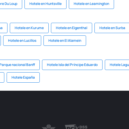
ere Du Loup
Hotele en Huntsville
Hotele en Leamington
sa
Hotele en Kurume
Hotele en Eigenthal
Hotele en Surba
Hotele en Lucillos
Hotele en El Alamein
Parque nacional Banff
Hotele Isla del Príncipe Eduardo
Hotele Lag
Hotele España