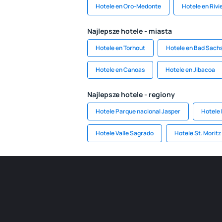
Hotele en Oro-Medonte
Hotele en Rivi
Najlepsze hotele - miasta
Hotele en Torhout
Hotele en Bad Sach
Hotele en Canoas
Hotele en Jibacoa
Najlepsze hotele - regiony
Hotele Parque nacional Jasper
Hotele 
Hotele Valle Sagrado
Hotele St. Moritz