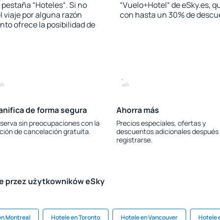
a pestaña “Hoteles“. Si no
“Vuelo+Hotel“ de eSky.es, qu
l viaje por alguna razón
con hasta un 30% de descu
to ofrece la posibilidad de
anifica de forma segura
Ahorra más
serva sin preocupaciones con la
Precios especiales, ofertas y
ción de cancelación gratuita.
descuentos adicionales después
registrarse.
le przez użytkowników eSky
en Montreal
Hotele en Toronto
Hotele en Vancouver
Hotele 