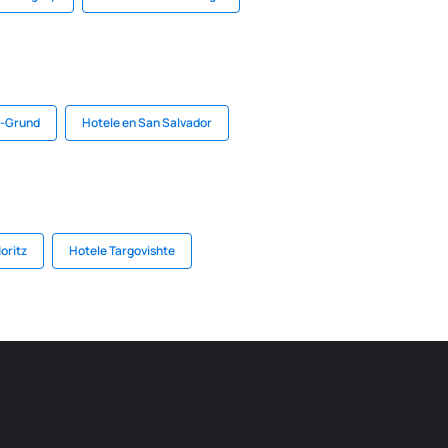
s-Grund
Hotele en San Salvador
oritz
Hotele Targovishte