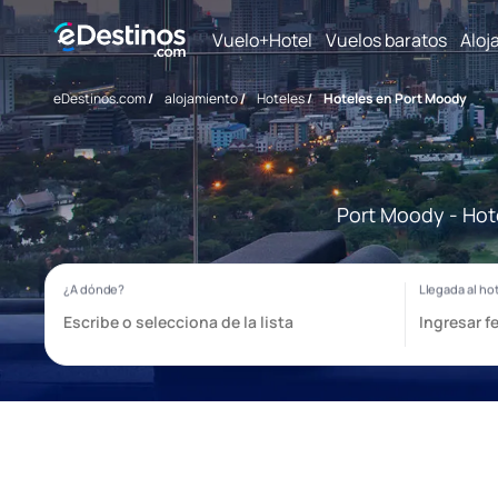
Vuelo+Hotel
Vuelos baratos
Aloj
eDestinos.com
/
alojamiento
/
Hoteles
/
Hoteles en Port Moody
Port Moody - Hot