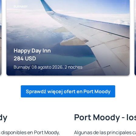
BURNABY
Happy Day Inn
284
USD
Burnaby, 08 agosto 2026, 2 noches
Sprawdź więcej ofert en Port Moody
dy
Port Moody - lo
 disponibles en Port Moody,
Algunas de las principales c