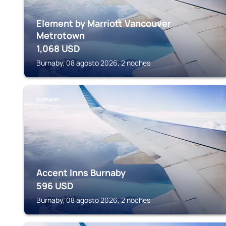
Element by Marriott Vancouver
Metrotown
1,068
USD
Burnaby, 08 agosto 2026, 2 noches
BURNABY
Accent Inns Burnaby
596
USD
Burnaby, 08 agosto 2026, 2 noches