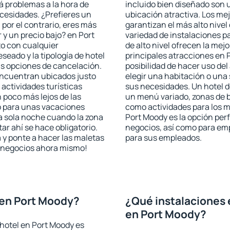
rá problemas a la hora de
incluido bien diseñado son 
ecesidades. ¿Prefieres un
ubicación atractiva. Los me
, por el contrario, eres más
garantizan el más alto nivel
y un precio bajo? en Port
variedad de instalaciones p
o con cualquier
de alto nivel ofrecen la mejo
seado y la tipología de hotel
principales atracciones en 
as opciones de cancelación.
posibilidad de hacer uso de
 encuentran ubicados justo
elegir una habitación o una
 actividades turísticas
sus necesidades. Un hotel d
poco más lejos de las
un menú variado, zonas de b
o para unas vacaciones
como actividades para los m
a sola noche cuando la zona
Port Moody es la opción perf
r ahí se hace obligatorio.
negocios, así como para em
 y ponte a hacer las maletas
para sus empleados.
de negocios ahora mismo!
 en Port Moody?
¿Qué instalaciones 
en Port Moody?
hotel en Port Moody es