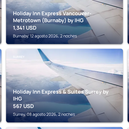
Holiday Inn Express Vancouver-
Metrotown (Burnaby) by IHG
1,341
USD
Burnaby, 12 agosto 2026, 2 noches
SURREY
Holiday Inn Express & Suites Surrey by
IHG
567
USD
Surrey, 08 agosto 2026, 2 noches