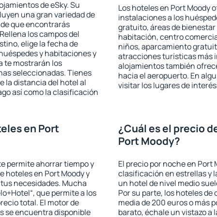
lojamientos de eSky. Su
Los hoteles en Port Moody of
cluyen una gran variedad de
instalaciones a los huéspe
a de que encontrarás
gratuito, áreas de bienestar
Rellena los campos del
habitación, centro comercia
tino, elige la fecha de
niños, aparcamiento gratuito
 huéspedes y habitaciones y
atracciones turísticas más 
a te mostrarán los
alojamientos también ofrece
chas seleccionadas. Tienes
hacia el aeropuerto. En al
 la distancia del hotel al
visitar los lugares de inter
ago así como la clasificación
eles en Port
¿Cuál es el precio d
Port Moody?
 te permite ahorrar tiempo y
El precio por noche en Port
de hoteles en Port Moody y
clasificación en estrellas y
a tus necesidades. Mucha
un hotel de nivel medio suel
lo+Hotel“, que permite a los
Por su parte, los hoteles de
ecio total. El motor de
media de 200 euros o más p
s se encuentra disponible
barato, échale un vistazo a 