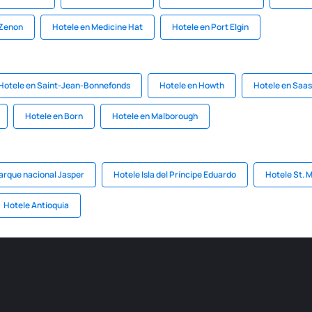
 Zenon
Hotele en Medicine Hat
Hotele en Port Elgin
Hotele en Saint-Jean-Bonnefonds
Hotele en Howth
Hotele en Saa
Hotele en Born
Hotele en Malborough
arque nacional Jasper
Hotele Isla del Príncipe Eduardo
Hotele St. M
Hotele Antioquia