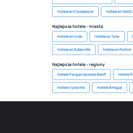
Hotele en Causapscal
Hotele en Saint
Najlepsze hotele - miasta
Hotele en Urda
Hotele en Tyler
Hotele en Auberville
Hotele en Fenton
Najlepsze hotele - regiony
Hotele Parque nacional Banff
Hotele P
Hotele Vysocina
Hotele Antigua