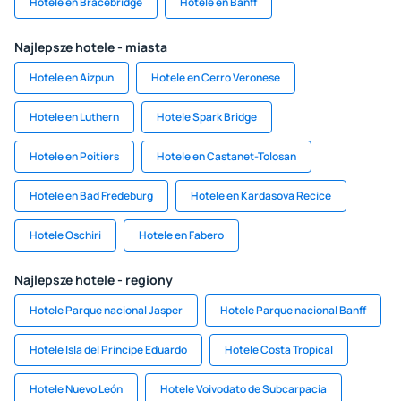
Hotele en Bracebridge
Hotele en Banff
Najlepsze hotele - miasta
Hotele en Aizpun
Hotele en Cerro Veronese
Hotele en Luthern
Hotele Spark Bridge
Hotele en Poitiers
Hotele en Castanet-Tolosan
Hotele en Bad Fredeburg
Hotele en Kardasova Recice
Hotele Oschiri
Hotele en Fabero
Najlepsze hotele - regiony
Hotele Parque nacional Jasper
Hotele Parque nacional Banff
Hotele Isla del Príncipe Eduardo
Hotele Costa Tropical
Hotele Nuevo León
Hotele Voivodato de Subcarpacia