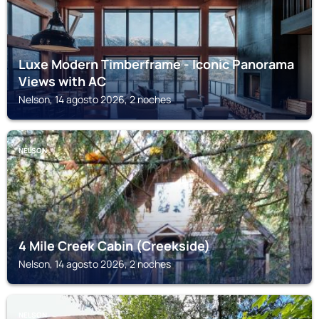
Luxe Modern Timberframe - Iconic Panorama
Views with AC
Nelson, 14 agosto 2026, 2 noches
NELSON
4 Mile Creek Cabin (Creekside)
Nelson, 14 agosto 2026, 2 noches
NELSON