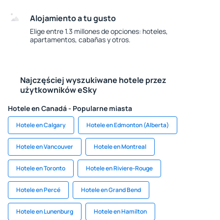
Alojamiento a tu gusto
Elige entre 1.3 millones de opciones: hoteles,
apartamentos, cabañas y otros.
Najczęściej wyszukiwane hotele przez
użytkowników eSky
Hotele en Canadá - Popularne miasta
Hotele en Calgary
Hotele en Edmonton (Alberta)
Hotele en Vancouver
Hotele en Montreal
Hotele en Toronto
Hotele en Riviere-Rouge
Hotele en Percé
Hotele en Grand Bend
Hotele en Lunenburg
Hotele en Hamilton