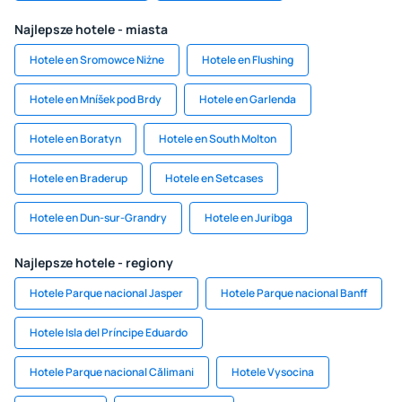
Najlepsze hotele - miasta
Hotele en Sromowce Niżne
Hotele en Flushing
Hotele en Mníšek pod Brdy
Hotele en Garlenda
Hotele en Boratyn
Hotele en South Molton
Hotele en Braderup
Hotele en Setcases
Hotele en Dun-sur-Grandry
Hotele en Juribga
Najlepsze hotele - regiony
Hotele Parque nacional Jasper
Hotele Parque nacional Banff
Hotele Isla del Príncipe Eduardo
Hotele Parque nacional Călimani
Hotele Vysocina