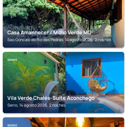
Casa Amanhecer / Milho Verde MG
Sao Goncalo do Rio das Pedras, 14 agosto 2026, 2 noches
SERRO
Vila Verde Chalés-Suíte Aconchego
Serro, 14 agosto 2026, 2 noches
SERRO