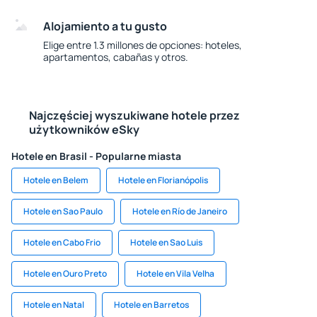
Alojamiento a tu gusto
Elige entre 1.3 millones de opciones: hoteles,
apartamentos, cabañas y otros.
Najczęściej wyszukiwane hotele przez
użytkowników eSky
Hotele en Brasil - Popularne miasta
Hotele en Belem
Hotele en Florianópolis
Hotele en Sao Paulo
Hotele en Río de Janeiro
Hotele en Cabo Frio
Hotele en Sao Luis
Hotele en Ouro Preto
Hotele en Vila Velha
Hotele en Natal
Hotele en Barretos