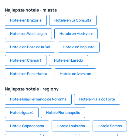
Najlepsze hotele - miasta
Hotele en Brazoria
Hotele en La Consulta
Hotele en West Logan
Hotele en Modrychi
Hotele en Poza de la Sal
Hotele en Irapuato
Hotele en Clamart
Hotele en Laredo
Hotele en Pasir Hantu
Hotele en Ivoryton
Najlepsze hotele - regiony
Hotele Islas Fernando de Noronha
Hotele Praia do Forte
Hotele Iguazú
Hotele Florianópolis
Hotele Copacabana
Hotele Louisiana
Hotele Samos