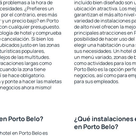
rá problemas a la hora de
incluido bien diseñado son 
ecesidades. ¿Prefieres un
ubicación atractiva. Los me
, por el contrario, eres más
garantizan el más alto nivel
y un precio bajo? en Porto
variedad de instalaciones p
 con cualquier presupuesto.
de alto nivel ofrecen la mejo
pología de hotel y comprueba
principales atracciones en 
 cancelación. Si bien los
posibilidad de hacer uso de
ubicados justo en las zonas
elegir una habitación o una
turísticas populares,
sus necesidades. Un hotel d
jos de las multitudes.
un menú variado, zonas de b
 vacaciones largas como
como actividades para los m
cuando la zona tiene
Porto Belo es la opción perfe
 se hace obligatorio.
negocios, así como para em
 y ponte a hacer las maletas
para sus empleados.
de negocios ahora mismo!
en Porto Belo?
¿Qué instalaciones 
en Porto Belo?
hotel en Porto Belo es