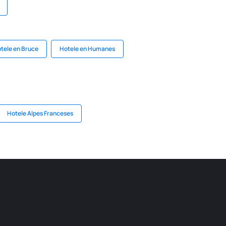
tele en Bruce
Hotele en Humanes
Hotele Alpes Franceses