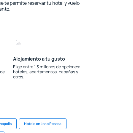
e te permite reservar tu hotel y vuelo
ento.
Alojamiento a tu gusto
Elige entre 1.3 millones de opciones:
 de
hoteles, apartamentos, cabañas y
otros.
anópolis
Hotele en Joao Pessoa