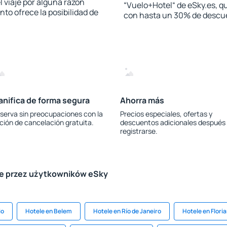
l viaje por alguna razón
“Vuelo+Hotel“ de eSky.es, qu
to ofrece la posibilidad de
con hasta un 30% de descu
anifica de forma segura
Ahorra más
serva sin preocupaciones con la
Precios especiales, ofertas y
ción de cancelación gratuita.
descuentos adicionales después
registrarse.
le przez użytkowników eSky
io
Hotele en Belem
Hotele en Río de Janeiro
Hotele en Flori