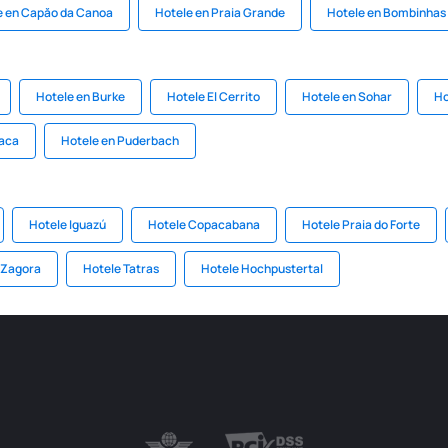
e en Capăo da Canoa
Hotele en Praia Grande
Hotele en Bombinhas
Hotele en Burke
Hotele El Cerrito
Hotele en Sohar
Ho
Jaca
Hotele en Puderbach
Hotele Iguazú
Hotele Copacabana
Hotele Praia do Forte
 Zagora
Hotele Tatras
Hotele Hochpustertal