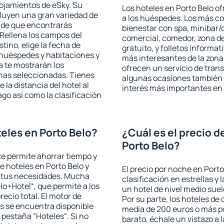
lojamientos de eSky. Su
Los hoteles en Porto Belo of
cluyen una gran variedad de
a los huéspedes. Los más co
a de que encontrarás
bienestar con spa, minibar/c
Rellena los campos del
comercial, comedor, zona d
tino, elige la fecha de
gratuito, y folletos informat
 huéspedes y habitaciones y
más interesantes de la zon
a te mostrarán los
ofrecen un servicio de trans
chas seleccionadas. Tienes
algunas ocasiones también r
 la distancia del hotel al
interés más importantes en 
ago así como la clasificación
eles en Porto Belo?
¿Cuál es el precio d
Porto Belo?
 te permite ahorrar tiempo y
e hoteles en Porto Belo y
El precio por noche en Porto
a tus necesidades. Mucha
clasificación en estrellas y
lo+Hotel“, que permite a los
un hotel de nivel medio suel
ecio total. El motor de
Por su parte, los hoteles de
s se encuentra disponible
media de 200 euros o más p
a pestaña “Hoteles“. Si no
barato, échale un vistazo a 