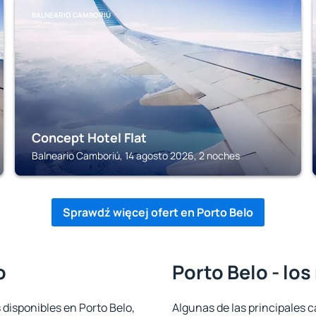
BALNEARIO CAMBORIÚ
Concept Hotel Flat
Balneario Camboriú, 14 agosto 2026, 2 noches
Sprawdź więcej ofert en Porto Belo
o
Porto Belo - lo
 disponibles en Porto Belo,
Algunas de las principales c