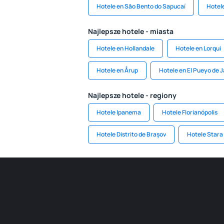
Hotele en Săo Bento do Sapucaí
Hotel
Najlepsze hotele - miasta
Hotele en Hollandale
Hotele en Lorqui
Hotele en Årup
Hotele en El Pueyo de 
Najlepsze hotele - regiony
Hotele Ipanema
Hotele Florianópolis
Hotele Distrito de Brașov
Hotele Stara