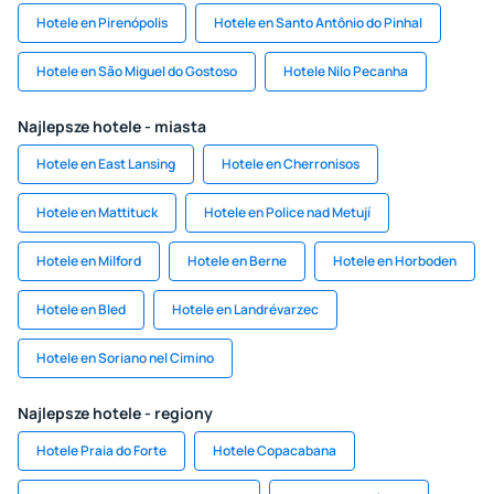
Hotele en Pirenópolis
Hotele en Santo Antônio do Pinhal
Hotele en São Miguel do Gostoso
Hotele Nilo Pecanha
Najlepsze hotele - miasta
Hotele en East Lansing
Hotele en Cherronisos
Hotele en Mattituck
Hotele en Police nad Metují
Hotele en Milford
Hotele en Berne
Hotele en Horboden
Hotele en Bled
Hotele en Landrévarzec
Hotele en Soriano nel Cimino
Najlepsze hotele - regiony
Hotele Praia do Forte
Hotele Copacabana