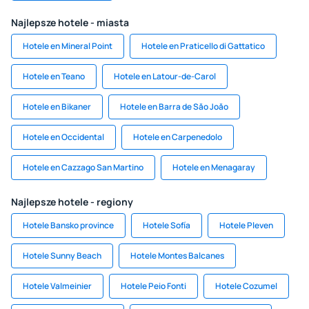
Najlepsze hotele - miasta
Hotele en Mineral Point
Hotele en Praticello di Gattatico
Hotele en Teano
Hotele en Latour-de-Carol
Hotele en Bikaner
Hotele en Barra de Săo Joăo
Hotele en Occidental
Hotele en Carpenedolo
Hotele en Cazzago San Martino
Hotele en Menagaray
Najlepsze hotele - regiony
Hotele Bansko province
Hotele Sofía
Hotele Pleven
Hotele Sunny Beach
Hotele Montes Balcanes
Hotele Valmeinier
Hotele Peio Fonti
Hotele Cozumel