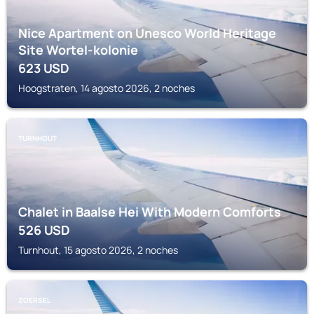
Nice Apartment on Unesco World Heritage
Site Wortel-kolonie
623
USD
Hoogstraten, 14 agosto 2026, 2 noches
TURNHOUT
Chalet in Baalse Hei With Modern Comforts
526
USD
Turnhout, 15 agosto 2026, 2 noches
ZOERSEL