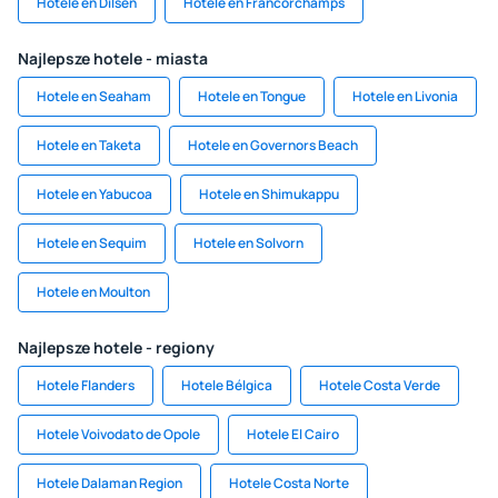
Hotele en Dilsen
Hotele en Francorchamps
Najlepsze hotele - miasta
Hotele en Seaham
Hotele en Tongue
Hotele en Livonia
Hotele en Taketa
Hotele en Governors Beach
Hotele en Yabucoa
Hotele en Shimukappu
Hotele en Sequim
Hotele en Solvorn
Hotele en Moulton
Najlepsze hotele - regiony
Hotele Flanders
Hotele Bélgica
Hotele Costa Verde
Hotele Voivodato de Opole
Hotele El Cairo
Hotele Dalaman Region
Hotele Costa Norte