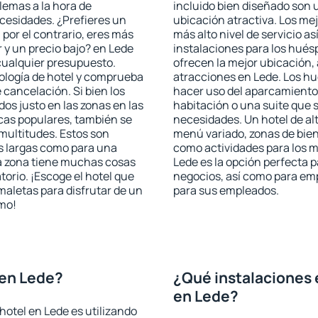
blemas a la hora de
incluido bien diseñado son 
ecesidades. ¿Prefieres un
ubicación atractiva. Los me
, por el contrario, eres más
más alto nivel de servicio a
y un precio bajo? en Lede
instalaciones para los huésp
cualquier presupuesto.
ofrecen la mejor ubicación, 
pología de hotel y comprueba
atracciones en Lede. Los hu
 cancelación. Si bien los
hacer uso del aparcamiento 
os justo en las zonas en las
habitación o una suite que 
icas populares, también se
necesidades. Un hotel de al
multitudes. Estos son
menú variado, zonas de bien
s largas como para una
como actividades para los m
a zona tiene muchas cosas
Lede es la opción perfecta pa
torio. ¡Escoge el hotel que
negocios, así como para em
maletas para disfrutar de un
para sus empleados.
smo!
 en Lede?
¿Qué instalaciones 
en Lede?
hotel en Lede es utilizando