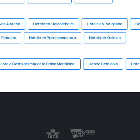
 de Alarcón
Hotele en Kleinostheim
Hotele en Rutigliano
Ho
x Piments
Hotele en Pescopennataro
Hotele en Kościan
Hotele Costa del mar de la China Meridional
Hotele Cefalonia
Hote