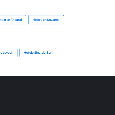
tele en Andaraí
Hotele en Savanna
le Lovech
Hotele Sinaí del Sur