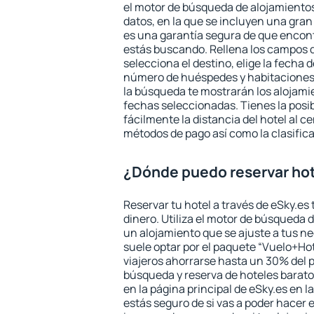
el motor de búsqueda de alojamientos
datos, en la que se incluyen una gran
es una garantía segura de que encon
estás buscando. Rellena los campos 
selecciona el destino, elige la fecha d
número de huéspedes y habitaciones y
la búsqueda te mostrarán los alojamie
fechas seleccionadas. Tienes la posi
fácilmente la distancia del hotel al ce
métodos de pago así como la clasifica
¿Dónde puedo reservar hot
Reservar tu hotel a través de eSky.es
dinero. Utiliza el motor de búsqueda 
un alojamiento que se ajuste a tus 
suele optar por el paquete “Vuelo+Hot
viajeros ahorrarse hasta un 30% del pr
búsqueda y reserva de hoteles barato
en la página principal de eSky.es en l
estás seguro de si vas a poder hacer e