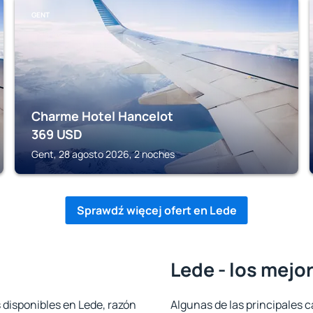
GENT
Charme Hotel Hancelot
369
USD
Gent, 28 agosto 2026, 2 noches
Sprawdź więcej ofert en Lede
Lede - los mejo
 disponibles en Lede, razón
Algunas de las principales c