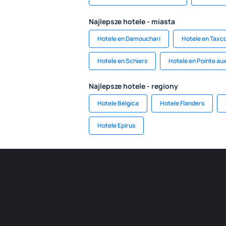
Najlepsze hotele - miasta
Hotele en Damouchari
Hotele en Taxco
Hotele en Schiers
Hotele en Pointe au
Najlepsze hotele - regiony
Hotele Bélgica
Hotele Flanders
Hotele Epirus