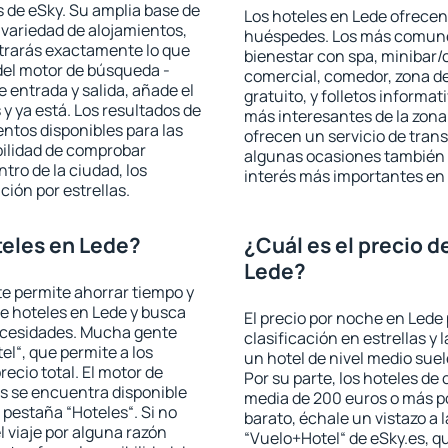
 de eSky. Su amplia base de
Los hoteles en Lede ofrecen 
 variedad de alojamientos,
huéspedes. Los más comunes
trarás exactamente lo que
bienestar con spa, minibar/c
del motor de búsqueda -
comercial, comedor, zona d
e entrada y salida, añade el
gratuito, y folletos informat
 ya está. Los resultados de
más interesantes de la zon
ntos disponibles para las
ofrecen un servicio de trans
bilidad de comprobar
algunas ocasiones también r
ntro de la ciudad, los
interés más importantes en
ción por estrellas.
eles en Lede?
¿Cuál es el precio d
Lede?
 te permite ahorrar tiempo y
de hoteles en Lede y busca
El precio por noche en Lede 
necesidades. Mucha gente
clasificación en estrellas y
el“, que permite a los
un hotel de nivel medio suel
ecio total. El motor de
Por su parte, los hoteles de
s se encuentra disponible
media de 200 euros o más p
a pestaña “Hoteles“. Si no
barato, échale un vistazo a 
l viaje por alguna razón
“Vuelo+Hotel“ de eSky.es, qu