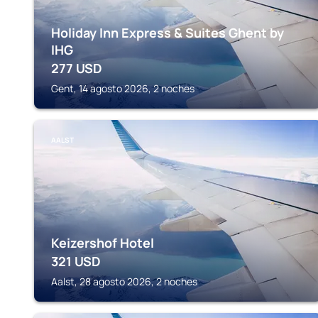
Holiday Inn Express & Suites Ghent by
IHG
277
USD
Gent, 14 agosto 2026, 2 noches
AALST
Keizershof Hotel
321
USD
Aalst, 28 agosto 2026, 2 noches