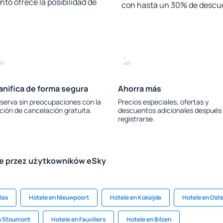
to ofrece la posibilidad de
con hasta un 30% de descu
anifica de forma segura
Ahorra más
serva sin preocupaciones con la
Precios especiales, ofertas y
ción de cancelación gratuita.
descuentos adicionales después
registrarse.
le przez użytkowników eSky
las
Hotele en Nieuwpoort
Hotele en Koksijde
Hotele en Ost
n Stoumont
Hotele en Fauvillers
Hotele en Bilzen