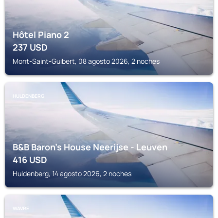
Hôtel Piano 2
237
USD
Mont-Saint-Guibert, 08 agosto 2026, 2 noches
HULDENBERG
B&B Baron's House Neerijse - Leuven
416
USD
Huldenberg, 14 agosto 2026, 2 noches
WAVRE