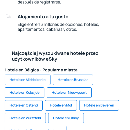
después de registrarse.
Alojamiento a tu gusto
Elige entre 1.3 millones de opciones: hoteles,
apartamentos, cabañas y otros.
Najczęściej wyszukiwane hotele przez
użytkowników eSky
Hotele en Bélgica - Popularne miasta
Hotele en Middelkerke
Hotele en Bruselas
Hotele en Koksijde
Hotele en Nieuwpoort
Hotele en Ostend
Hotele en Mol
Hotele en Beveren
Hotele en Wirtzfeld
Hotele en Chiny