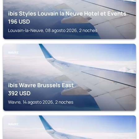
ibis Styles Louvain la Neuve Hotel et Events
196
USD
Louvain-la-Neuve, 08 agosto 2026, 2 noches
WAVRE
ibis Wavre Brussels East
392
USD
Wavre, 14 agosto 2026, 2 noches
WAVRE