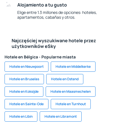
Alojamiento a tu gusto
Elige entre 1.3 millones de opciones: hoteles,
apartamentos, cabañas y otros.
Najczęściej wyszukiwane hotele przez
użytkowników eSky
Hotele en Bélgica - Popularne miasta
Hotele en Nieuwpoort
Hotele en Middelkerke
Hotele en Bruselas
Hotele en Ostend
Hotele en Koksijde
Hotele en Maasmechelen
Hotele en Sainte-Ode
Hotele en Turnhout
Hotele en Libin
Hotele en Libramont