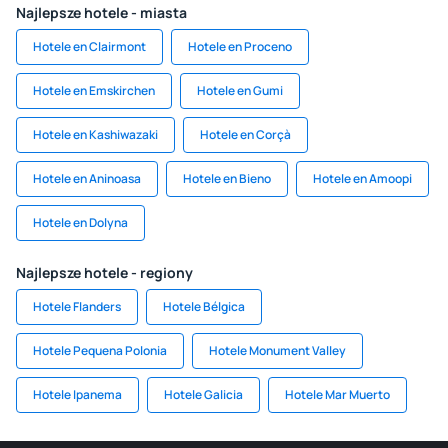
Najlepsze hotele - miasta
Hotele en Clairmont
Hotele en Proceno
Hotele en Emskirchen
Hotele en Gumi
Hotele en Kashiwazaki
Hotele en Corçà
Hotele en Aninoasa
Hotele en Bieno
Hotele en Amoopi
Hotele en Dolyna
Najlepsze hotele - regiony
Hotele Flanders
Hotele Bélgica
Hotele Pequena Polonia
Hotele Monument Valley
Hotele Ipanema
Hotele Galicia
Hotele Mar Muerto