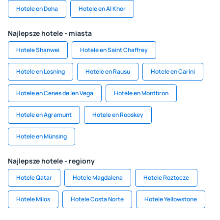
Hotele en Doha
Hotele en Al Khor
Najlepsze hotele - miasta
Hotele Shanwei
Hotele en Saint Chaffrey
Hotele en Losning
Hotele en Rausu
Hotele en Carini
Hotele en Cenes de len Vega
Hotele en Montbron
Hotele en Agramunt
Hotele en Rooskey
Hotele en Münsing
Najlepsze hotele - regiony
Hotele Qatar
Hotele Magdalena
Hotele Roztocze
Hotele Milos
Hotele Costa Norte
Hotele Yellowstone