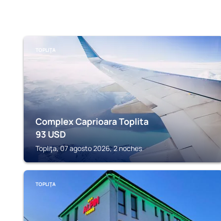
TOPLIŢA
Complex Caprioara Toplita
93
USD
Topliţa, 07 agosto 2026, 2 noches
TOPLIŢA