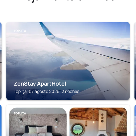
TOPLIŢA
ZenStay ApartHotel
Topliţa, 07 agosto 2026, 2 noches
TOPLIŢA