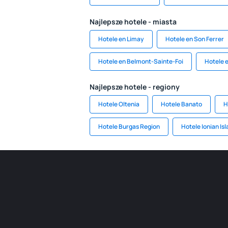
Najlepsze hotele - miasta
Hotele en Limay
Hotele en Son Ferrer
Hotele en Belmont-Sainte-Foi
Hotele 
Najlepsze hotele - regiony
Hotele Oltenia
Hotele Banato
H
Hotele Burgas Region
Hotele Ionian Is