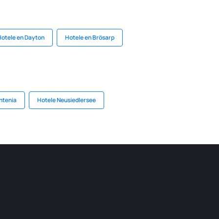
Hotele en Dayton
Hotele en Brösarp
ntenia
Hotele Neusiedlersee