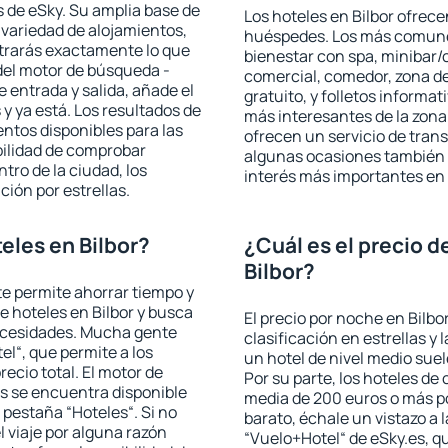
 de eSky. Su amplia base de
Los hoteles en Bilbor ofrecen
 variedad de alojamientos,
huéspedes. Los más comunes
trarás exactamente lo que
bienestar con spa, minibar/c
del motor de búsqueda -
comercial, comedor, zona d
e entrada y salida, añade el
gratuito, y folletos informat
 ya está. Los resultados de
más interesantes de la zon
ntos disponibles para las
ofrecen un servicio de trans
bilidad de comprobar
algunas ocasiones también r
ntro de la ciudad, los
interés más importantes en 
ción por estrellas.
eles en Bilbor?
¿Cuál es el precio d
Bilbor?
 te permite ahorrar tiempo y
e hoteles en Bilbor y busca
El precio por noche en Bilbo
necesidades. Mucha gente
clasificación en estrellas y
el“, que permite a los
un hotel de nivel medio suel
ecio total. El motor de
Por su parte, los hoteles de
s se encuentra disponible
media de 200 euros o más p
a pestaña “Hoteles“. Si no
barato, échale un vistazo a 
l viaje por alguna razón
“Vuelo+Hotel“ de eSky.es, qu