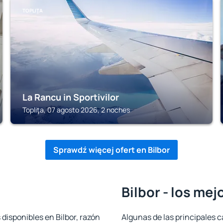
TOPLIŢA
La Rancu in Sportivilor
Topliţa, 07 agosto 2026, 2 noches
Sprawdź więcej ofert en Bilbor
Bilbor - los mej
 disponibles en Bilbor, razón
Algunas de las principales c