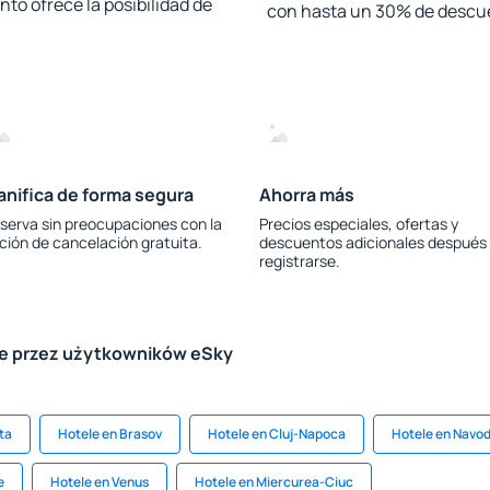
to ofrece la posibilidad de
con hasta un 30% de descu
anifica de forma segura
Ahorra más
serva sin preocupaciones con la
Precios especiales, ofertas y
ción de cancelación gratuita.
descuentos adicionales después
registrarse.
le przez użytkowników eSky
ta
Hotele en Brasov
Hotele en Cluj-Napoca
Hotele en Navod
e
Hotele en Venus
Hotele en Miercurea-Ciuc