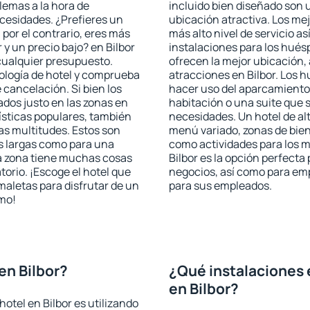
blemas a la hora de
incluido bien diseñado son 
ecesidades. ¿Prefieres un
ubicación atractiva. Los mej
, por el contrario, eres más
más alto nivel de servicio a
y un precio bajo? en Bilbor
instalaciones para los huésp
cualquier presupuesto.
ofrecen la mejor ubicación, 
pología de hotel y comprueba
atracciones en Bilbor. Los h
 cancelación. Si bien los
hacer uso del aparcamiento 
ados justo en las zonas en
habitación o una suite que 
rísticas populares, también
necesidades. Un hotel de al
as multitudes. Estos son
menú variado, zonas de bien
s largas como para una
como actividades para los m
a zona tiene muchas cosas
Bilbor es la opción perfecta 
torio. ¡Escoge el hotel que
negocios, así como para em
maletas para disfrutar de un
para sus empleados.
smo!
en Bilbor?
¿Qué instalaciones 
en Bilbor?
otel en Bilbor es utilizando