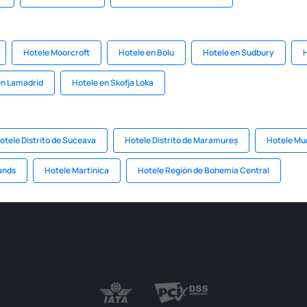
Hotele Moorcroft
Hotele en Bolu
Hotele en Sudbury
en Lamadrid
Hotele en Skofja Loka
otele Distrito de Suceava
Hotele Distrito de Maramureș
Hotele Mu
lands
Hotele Martinica
Hotele Región de Bohemia Central