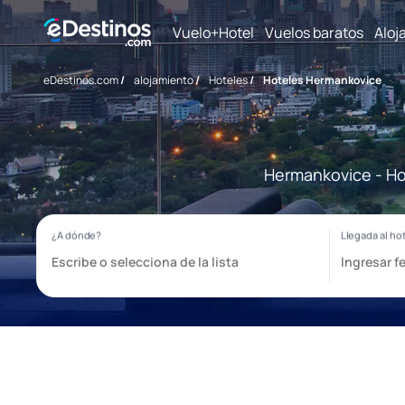
Vuelo+Hotel
Vuelos baratos
Aloj
eDestinos.com
/
alojamiento
/
Hoteles
/
Hoteles Hermankovice
Hermankovice - Hot