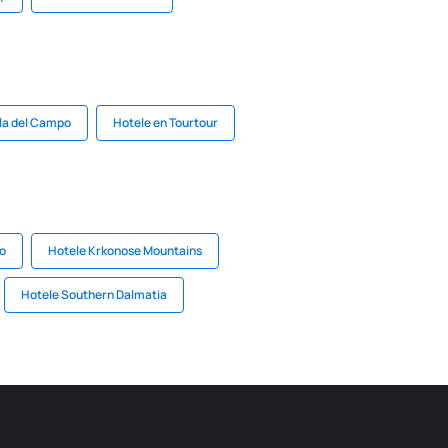
ila del Campo
Hotele en Tourtour
ko
Hotele Krkonose Mountains
Hotele Southern Dalmatia