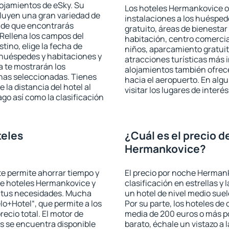
lojamientos de eSky. Su
Los hoteles Hermankovice of
cluyen una gran variedad de
instalaciones a los huéspe
a de que encontrarás
gratuito, áreas de bienestar
Rellena los campos del
habitación, centro comercia
tino, elige la fecha de
niños, aparcamiento gratuito
 huéspedes y habitaciones y
atracciones turísticas más 
a te mostrarán los
alojamientos también ofrece
chas seleccionadas. Tienes
hacia el aeropuerto. En al
 la distancia del hotel al
visitar los lugares de inte
ago así como la clasificación
teles
¿Cuál es el precio d
Hermankovice?
 te permite ahorrar tiempo y
El precio por noche Hermank
 de hoteles Hermankovice y
clasificación en estrellas y
a tus necesidades. Mucha
un hotel de nivel medio suel
lo+Hotel“, que permite a los
Por su parte, los hoteles de
ecio total. El motor de
media de 200 euros o más p
s se encuentra disponible
barato, échale un vistazo a 