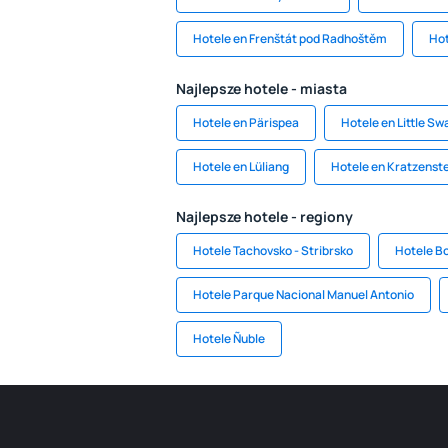
Hotele en Frenštát pod Radhoštěm
Hot
Najlepsze hotele - miasta
Hotele en Pärispea
Hotele en Little S
Hotele en Lüliang
Hotele en Kratzenst
Najlepsze hotele - regiony
Hotele Tachovsko - Stribrsko
Hotele B
Hotele Parque Nacional Manuel Antonio
Hotele Ñuble