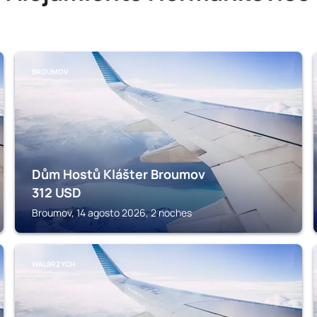
BROUMOV
Dům Hostů Klášter Broumov
312
USD
Broumov, 14 agosto 2026, 2 noches
WALBRZYCH