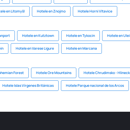
ele en Litomyšl
Hotele en Znojmo
Hotele Horni Vltavice
wanport
Hotele en Kutztown
Hotele en Tykocin
Hotele en Ule
ein
Hotele en Varese Ligure
Hotele en Marcana
ohemian Forest
Hotele Ore Mountains
Hotele Chrudimsko - Hlinec
Hotele Islas Vírgenes Británicas
Hotele Parque nacional de los Arcos​