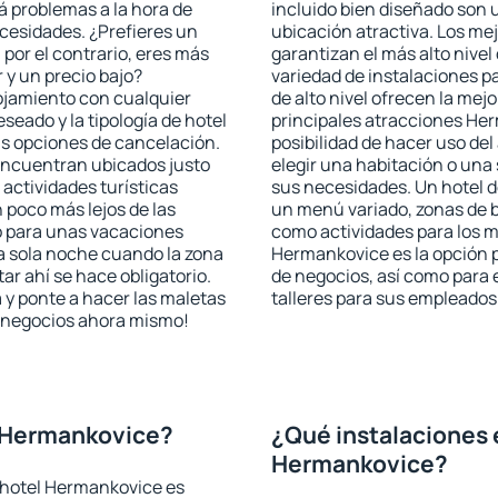
rá problemas a la hora de
incluido bien diseñado son 
ecesidades. ¿Prefieres un
ubicación atractiva. Los m
, por el contrario, eres más
garantizan el más alto nivel
y un precio bajo?
variedad de instalaciones p
ojamiento con cualquier
de alto nivel ofrecen la mejo
seado y la tipología de hotel
principales atracciones He
as opciones de cancelación.
posibilidad de hacer uso de
 encuentran ubicados justo
elegir una habitación o una
 actividades turísticas
sus necesidades. Un hotel d
poco más lejos de las
un menú variado, zonas de b
o para unas vacaciones
como actividades para los m
a sola noche cuando la zona
Hermankovice es la opción pe
r ahí se hace obligatorio.
de negocios, así como para
 y ponte a hacer las maletas
talleres para sus empleados
de negocios ahora mismo!
 Hermankovice?
¿Qué instalaciones 
Hermankovice?
 hotel Hermankovice es