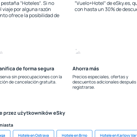
a pestaña “Hoteles“. Si no
“Vuelo+Hotel“ de eSky.es, qu
l viaje por alguna razón
con hasta un 30% de descu
to ofrece la posibilidad de
anifica de forma segura
Ahorra más
serva sin preocupaciones con la
Precios especiales, ofertas y
ción de cancelación gratuita.
descuentos adicionales después
registrarse.
le przez użytkowników eSky
 miasta
aga
Hotele en Ostrava
Hotele en Brno
Hotele en Karlovy Va