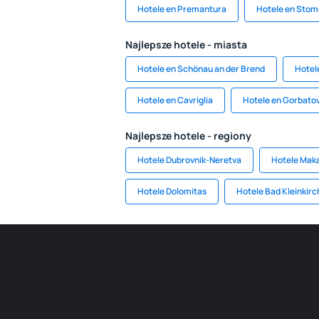
Hotele en Premantura
Hotele en Stom
Najlepsze hotele - miasta
Hotele en Schönau an der Brend
Hotele
Hotele en Cavriglia
Hotele en Gorbato
Najlepsze hotele - regiony
Hotele Dubrovnik-Neretva
Hotele Maka
Hotele Dolomitas
Hotele Bad Kleinkir