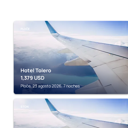
PLOČE
Hotel Tolero
1,379
USD
Ploče, 23 agosto 2026, 7 noches
STON