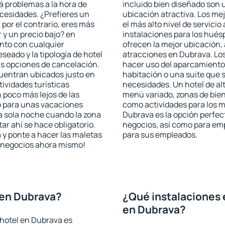
rá problemas a la hora de
incluido bien diseñado son 
ecesidades. ¿Prefieres un
ubicación atractiva. Los me
, por el contrario, eres más
el más alto nivel de servici
y un precio bajo? en
instalaciones para los huésp
nto con cualquier
ofrecen la mejor ubicación, 
seado y la tipología de hotel
atracciones en Dubrava. Los
as opciones de cancelación.
hacer uso del aparcamiento 
cuentran ubicados justo en
habitación o una suite que 
tividades turísticas
necesidades. Un hotel de al
poco más lejos de las
menú variado, zonas de bien
o para unas vacaciones
como actividades para los m
a sola noche cuando la zona
Dubrava es la opción perfect
r ahí se hace obligatorio.
negocios, así como para em
 y ponte a hacer las maletas
para sus empleados.
de negocios ahora mismo!
 en Dubrava?
¿Qué instalaciones 
en Dubrava?
 hotel en Dubrava es