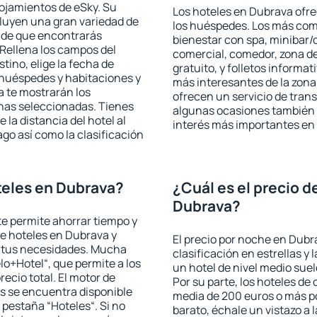
lojamientos de eSky. Su
Los hoteles en Dubrava ofrec
cluyen una gran variedad de
los huéspedes. Los más comu
a de que encontrarás
bienestar con spa, minibar/c
Rellena los campos del
comercial, comedor, zona d
tino, elige la fecha de
gratuito, y folletos informat
 huéspedes y habitaciones y
más interesantes de la zon
a te mostrarán los
ofrecen un servicio de trans
chas seleccionadas. Tienes
algunas ocasiones también r
 la distancia del hotel al
interés más importantes en
ago así como la clasificación
teles en Dubrava?
¿Cuál es el precio d
Dubrava?
 te permite ahorrar tiempo y
de hoteles en Dubrava y
El precio por noche en Dubr
a tus necesidades. Mucha
clasificación en estrellas y
lo+Hotel“, que permite a los
un hotel de nivel medio suel
ecio total. El motor de
Por su parte, los hoteles de
s se encuentra disponible
media de 200 euros o más p
a pestaña “Hoteles“. Si no
barato, échale un vistazo a 