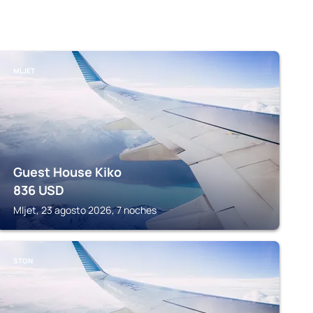
MLJET
Guest House Kiko
836
USD
Mljet, 23 agosto 2026, 7 noches
STON