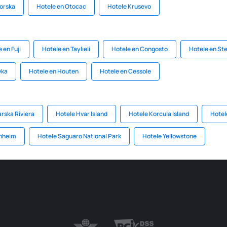
orska
Hotele en Otocac
Hotele Krusevo
 en Fuji
Hotele en Taylıeli
Hotele en Congosto
Hotele en St
vka
Hotele en Houten
Hotele en Cessole
rska Riviera
Hotele Hvar Island
Hotele Korcula Island
Hotel
chheim
Hotele Saguaro National Park
Hotele Yellowstone