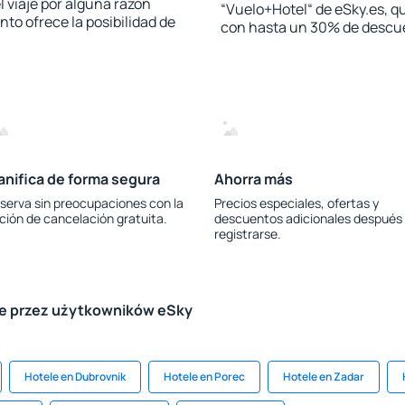
l viaje por alguna razón
“Vuelo+Hotel“ de eSky.es, qu
to ofrece la posibilidad de
con hasta un 30% de descu
anifica de forma segura
Ahorra más
serva sin preocupaciones con la
Precios especiales, ofertas y
ción de cancelación gratuita.
descuentos adicionales después
registrarse.
le przez użytkowników eSky
Hotele en Dubrovnik
Hotele en Porec
Hotele en Zadar