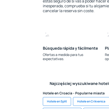
estás seguro de si vas a poder hacer e
inesperada, comprueba si tu alojamien
cancelar la reserva sin coste.
Búsqueda rápida y fácilmente
Pl
Ofertas a medida para tus
Re
expectativas.
op
Najczęściej wyszukiwane hote
Hotele en Croacia - Popularne miasta
Hotele en Split
Hotele en Crikvenica