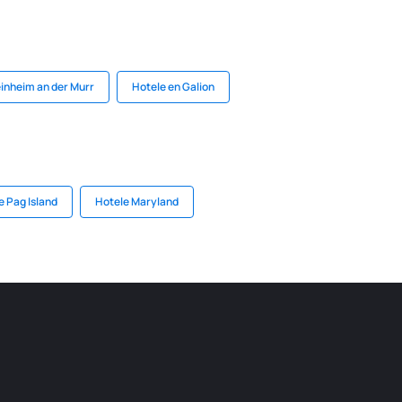
einheim an der Murr
Hotele en Galion
e Pag Island
Hotele Maryland