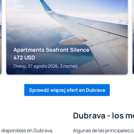
OREBIC
Apartments Seafront Silence
472
USD
Orebic, 27 agosto 2026, 3 noches
Sprawdź więcej ofert en Dubrava
Dubrava - los m
s disponibles en Dubrava,
Algunas de las principales c