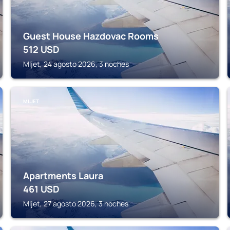
Guest House Hazdovac Rooms
512
USD
Mljet, 24 agosto 2026, 3 noches
MLJET
Apartments Laura
461
USD
Mljet, 27 agosto 2026, 3 noches