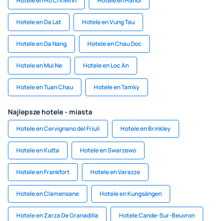
Hotele en Ho Chi Minh
Hotele en Hanoi
Hotele en Da Lat
Hotele en Vung Tau
Hotele en Da Nang
Hotele en Chau Doc
Hotele en Mui Ne
Hotele en Loc An
Hotele en Tuan Chau
Hotele en Tamky
Najlepsze hotele - miasta
Hotele en Cervignano del Friuli
Hotele en Brinkley
Hotele en Kutta
Hotele en Swarzewo
Hotele en Frankfort
Hotele en Varazze
Hotele en Clamensane
Hotele en Kungsängen
Hotele en Zarza De Granadilla
Hotele Cande-Sur-Beuvron