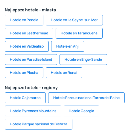
Najlepsze hotele - miasta
Hotele en Penela
Hotele en La Seyne-sur-Mer
Hotele en Leatherhead
Hotele en Tarancuena
Hotele en Valdealiso
Hotele en Anji
Hotele en Paradise Island
Hotele en Enge-Sande
Hotele en Plouha
Hotele en Renai
Najlepsze hotele - regiony
Hotele Cajamarca
Hotele Parque nacional Torres del Paine
Hotele Pyrenees Mountains
Hotele Georgia
Hotele Parque nacional de Biebrza