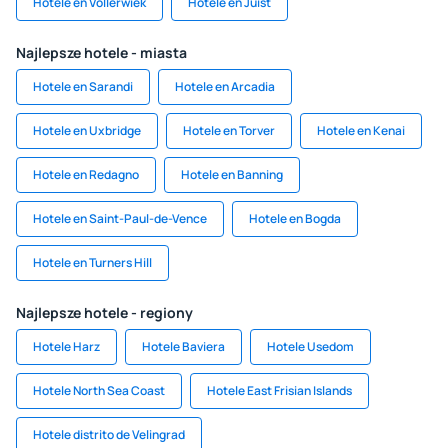
Hotele en Vollerwiek
Hotele en Juist
Najlepsze hotele - miasta
Hotele en Sarandi
Hotele en Arcadia
Hotele en Uxbridge
Hotele en Torver
Hotele en Kenai
Hotele en Redagno
Hotele en Banning
Hotele en Saint-Paul-de-Vence
Hotele en Bogda
Hotele en Turners Hill
Najlepsze hotele - regiony
Hotele Harz
Hotele Baviera
Hotele Usedom
Hotele North Sea Coast
Hotele East Frisian Islands
Hotele distrito de Velingrad