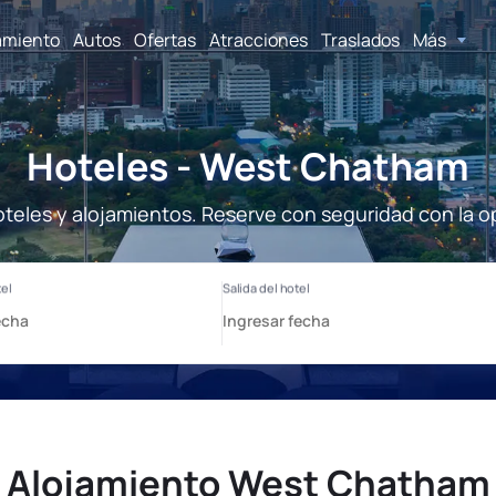
amiento
Autos
Ofertas
Atracciones
Traslados
Más
Hoteles - West Chatham
eles y alojamientos. Reserve con seguridad con la o
Alojamiento West Chatham