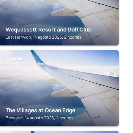
Wequassett Resort and Golf Club
East Harwich, 14 agosto 2026, 2 noches
BREWSTER
The Villages at Ocean Edge
Brewster, 14 agosto 2026, 2 noches