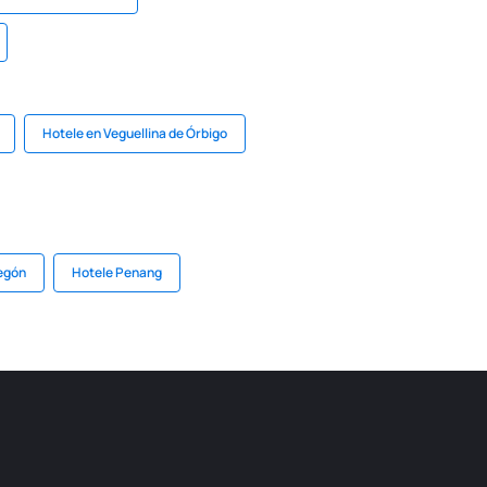
Hotele en Veguellina de Órbigo
egón
Hotele Penang