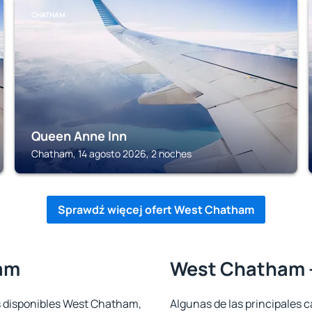
CHATHAM
Queen Anne Inn
Chatham, 14 agosto 2026, 2 noches
Sprawdź więcej ofert West Chatham
am
West Chatham -
s disponibles West Chatham,
Algunas de las principales c