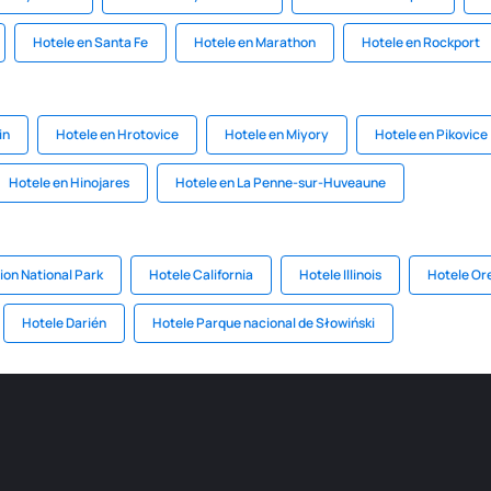
Hotele en Santa Fe
Hotele en Marathon
Hotele en Rockport
in
Hotele en Hrotovice
Hotele en Miyory
Hotele en Pikovice
Hotele en Hinojares
Hotele en La Penne-sur-Huveaune
ion National Park
Hotele California
Hotele Illinois
Hotele Or
Hotele Darién
Hotele Parque nacional de Słowiński