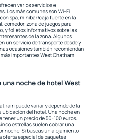
recen varios servicios e
des. Los más comunes son Wi-Fi
 con spa, minibar/caja fuerte en la
l, comedor, zona de juegos para
, y folletos informativos sobre las
interesantes de la zona. Algunos
n un servicio de transporte desde y
gunas ocasiones también recomiendan
rés más importantes West Chatham.
de una noche de hotel West
atham puede variar y depende de la
 la ubicación del hotel. Una noche en
e tener un precio de 50-100 euros.
 cinco estrellas suelen cobrar una
or noche. Si buscas un alojamiento
la oferta especial de paquetes