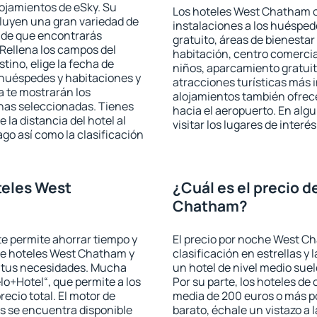
lojamientos de eSky. Su
Los hoteles West Chatham of
cluyen una gran variedad de
instalaciones a los huéspe
a de que encontrarás
gratuito, áreas de bienestar
Rellena los campos del
habitación, centro comercia
tino, elige la fecha de
niños, aparcamiento gratuito
 huéspedes y habitaciones y
atracciones turísticas más 
a te mostrarán los
alojamientos también ofrece
chas seleccionadas. Tienes
hacia el aeropuerto. En al
 la distancia del hotel al
visitar los lugares de inte
ago así como la clasificación
teles West
¿Cuál es el precio 
Chatham?
 te permite ahorrar tiempo y
El precio por noche West Ch
 de hoteles West Chatham y
clasificación en estrellas y
a tus necesidades. Mucha
un hotel de nivel medio suel
lo+Hotel“, que permite a los
Por su parte, los hoteles de
ecio total. El motor de
media de 200 euros o más p
s se encuentra disponible
barato, échale un vistazo a 