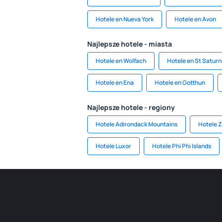
Hotele en Nueva York
Hotele en Avon
Najlepsze hotele - miasta
Hotele en Wolfach
Hotele en St Saturn
Hotele en Ena
Hotele en Gotthun
Najlepsze hotele - regiony
Hotele Adirondack Mountains
Hotele Z
Hotele Luxor
Hotele Phi Phi Islands