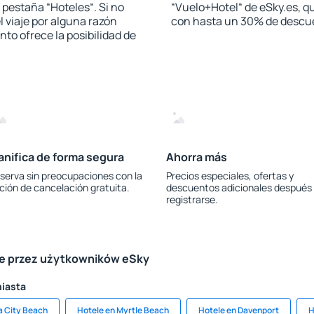
a pestaña “Hoteles“. Si no
“Vuelo+Hotel“ de eSky.es, qu
l viaje por alguna razón
con hasta un 30% de descu
to ofrece la posibilidad de
anifica de forma segura
Ahorra más
serva sin preocupaciones con la
Precios especiales, ofertas y
ción de cancelación gratuita.
descuentos adicionales después
registrarse.
le przez użytkowników eSky
miasta
 City Beach
Hotele en Myrtle Beach
Hotele en Davenport
H