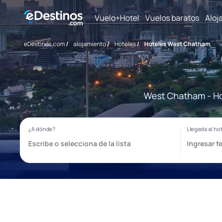
Vuelo+Hotel
Vuelos baratos
Aloj
eDestinos.com
/
alojamiento
/
Hoteles
/
Hoteles West Chatham
West Chatham - Hot