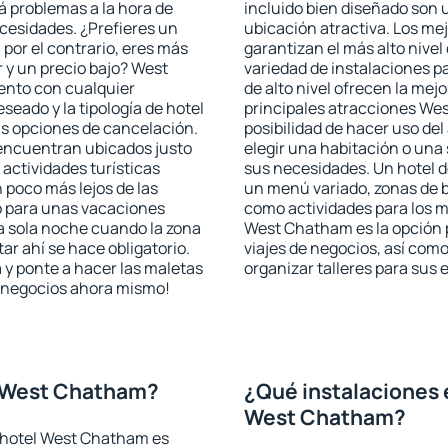
rá problemas a la hora de
incluido bien diseñado son 
ecesidades. ¿Prefieres un
ubicación atractiva. Los m
, por el contrario, eres más
garantizan el más alto nivel
 y un precio bajo? West
variedad de instalaciones p
ento con cualquier
de alto nivel ofrecen la mejo
seado y la tipología de hotel
principales atracciones We
as opciones de cancelación.
posibilidad de hacer uso de
 encuentran ubicados justo
elegir una habitación o una
 actividades turísticas
sus necesidades. Un hotel d
poco más lejos de las
un menú variado, zonas de b
o para unas vacaciones
como actividades para los m
a sola noche cuando la zona
West Chatham es la opción p
r ahí se hace obligatorio.
viajes de negocios, así co
 y ponte a hacer las maletas
organizar talleres para sus
de negocios ahora mismo!
l West Chatham?
¿Qué instalaciones 
West Chatham?
 hotel West Chatham es