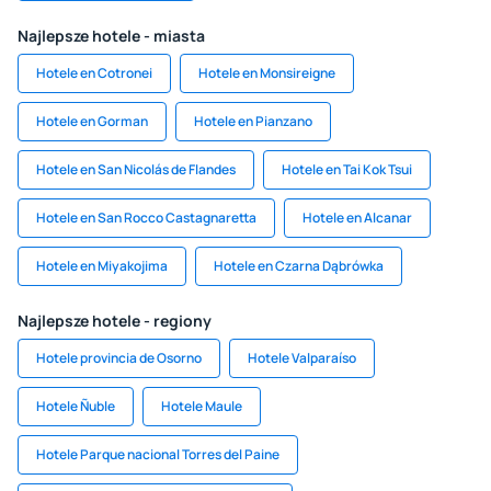
Najlepsze hotele - miasta
Hotele en Cotronei
Hotele en Monsireigne
Hotele en Gorman
Hotele en Pianzano
Hotele en San Nicolás de Flandes
Hotele en Tai Kok Tsui
Hotele en San Rocco Castagnaretta
Hotele en Alcanar
Hotele en Miyakojima
Hotele en Czarna Dąbrówka
Najlepsze hotele - regiony
Hotele provincia de Osorno
Hotele Valparaíso
Hotele Ñuble
Hotele Maule
Hotele Parque nacional Torres del Paine