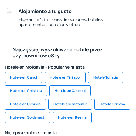
Alojamiento a tu gusto
Elige entre 1.3 millones de opciones: hoteles,
apartamentos, cabañas y otros.
Najczęściej wyszukiwane hotele przez
użytkowników eSky
Hotele en Moldavia - Popularne miasta
Hotele en Cahul
Hotele en Tiráspol
Hotele Tohatin
Hotele en Chisinau
Hotele en Causeni
Hotele en Cimislia
Hotele en Cantemir
Hotele Cricova
Hotele en Soldanesti
Hotele en Rezina
Najlepsze hotele - miasta