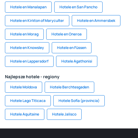
Hotele en Manalapan
Hotele en San Pancho
Hotele en Kirkton of Maryculter
Hotele en Ammersbek
Hotele en Morag
Hotele en Oneroa
Hotele en Knowsley
Hotele en Füssen
Hotele en Lappersdorf
Hotele Agathonisi
Najlepsze hotele - regiony
Hotele Moldova
Hotele Berchtesgaden
Hotele Lago Titicaca
Hotele Sofía (provincia)
Hotele Aquitaine
Hotele Jalisco