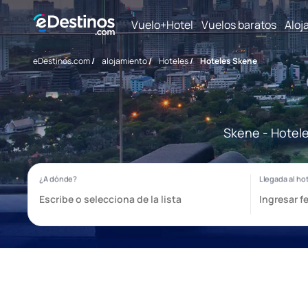
Vuelo+Hotel
Vuelos baratos
Aloj
eDestinos.com
/
alojamiento
/
Hoteles
/
Hoteles Skene
Skene - Hotele