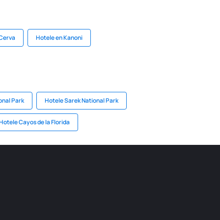
 Cerva
Hotele en Kanoni
onal Park
Hotele Sarek National Park
Hotele Cayos de la Florida