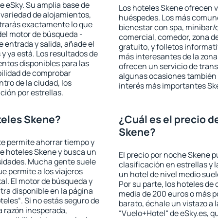
e eSky. Su amplia base de
Los hoteles Skene ofrecen va
 variedad de alojamientos,
huéspedes. Los más comunes
trarás exactamente lo que
bienestar con spa, minibar/c
del motor de búsqueda -
comercial, comedor, zona d
e entrada y salida, añade el
gratuito, y folletos informat
 ya está. Los resultados de
más interesantes de la zon
ntos disponibles para las
ofrecen un servicio de trans
bilidad de comprobar
algunas ocasiones también r
ntro de la ciudad, los
interés más importantes Sk
ción por estrellas.
teles Skene?
¿Cuál es el precio d
Skene?
 te permite ahorrar tiempo y
de hoteles Skene y busca un
El precio por noche Skene p
esidades. Mucha gente suele
clasificación en estrellas y
e permite a los viajeros
un hotel de nivel medio suel
al. El motor de búsqueda y
Por su parte, los hoteles de
ra disponible en la página
media de 200 euros o más p
teles“. Si no estás seguro de
barato, échale un vistazo a 
na razón inesperada,
“Vuelo+Hotel“ de eSky.es, qu