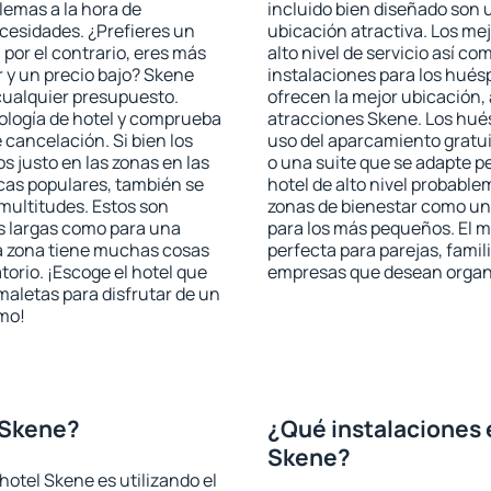
blemas a la hora de
incluido bien diseñado son 
ecesidades. ¿Prefieres un
ubicación atractiva. Los me
, por el contrario, eres más
alto nivel de servicio así c
 y un precio bajo? Skene
instalaciones para los huésp
cualquier presupuesto.
ofrecen la mejor ubicación, 
pología de hotel y comprueba
atracciones Skene. Los hués
 cancelación. Si bien los
uso del aparcamiento gratui
 justo en las zonas en las
o una suite que se adapte 
icas populares, también se
hotel de alto nivel probabl
multitudes. Estos son
zonas de bienestar como un 
s largas como para una
para los más pequeños. El m
a zona tiene muchas cosas
perfecta para parejas, famil
torio. ¡Escoge el hotel que
empresas que desean organi
maletas para disfrutar de un
smo!
 Skene?
¿Qué instalaciones 
Skene?
otel Skene es utilizando el