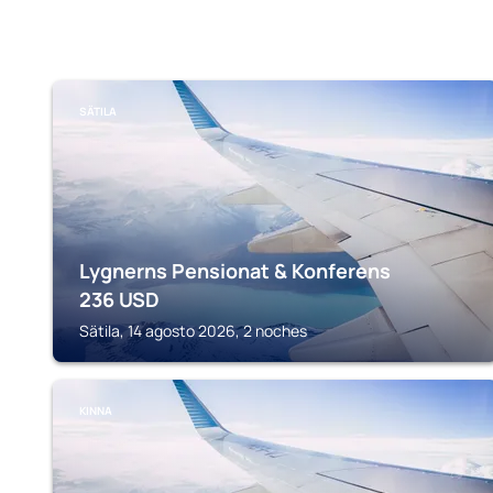
SÄTILA
Lygnerns Pensionat & Konferens
236
USD
Sätila, 14 agosto 2026, 2 noches
KINNA