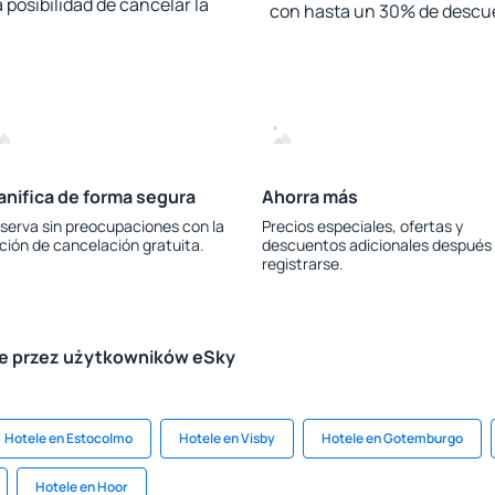
 posibilidad de cancelar la
con hasta un 30% de descu
anifica de forma segura
Ahorra más
serva sin preocupaciones con la
Precios especiales, ofertas y
ción de cancelación gratuita.
descuentos adicionales después
registrarse.
le przez użytkowników eSky
Hotele en Estocolmo
Hotele en Visby
Hotele en Gotemburgo
Hotele en Hoor