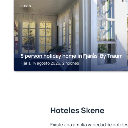
FJÄRĹS
5 person holiday home in Fjärås-By Traum
Fjärĺs, 14 agosto 2026, 2 noches
Hoteles Skene
Existe una amplia variedad de hotele