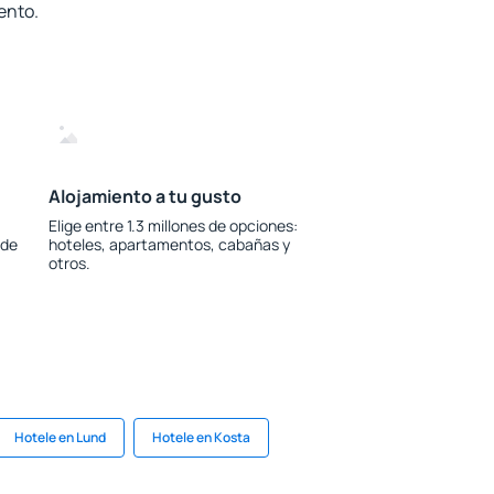
ento.
Alojamiento a tu gusto
Elige entre 1.3 millones de opciones:
 de
hoteles, apartamentos, cabañas y
otros.
Hotele en Lund
Hotele en Kosta