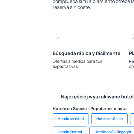
comprueba si tu alojamiento ofrece la
reserva sin coste.
Búsqueda rápida y fácilmente
Pl
Ofertas a medida para tus
Re
expectativas.
op
Najczęściej wyszukiwane hote
Hotele en Suecia - Popularne miasta
Hotele en Ystad
Hotele en Sälen
Hotele Knared
Hotele en Skillingaryd