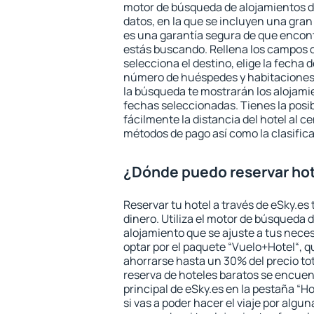
motor de búsqueda de alojamientos d
datos, en la que se incluyen una gran
es una garantía segura de que encon
estás buscando. Rellena los campos 
selecciona el destino, elige la fecha d
número de huéspedes y habitaciones y
la búsqueda te mostrarán los alojamie
fechas seleccionadas. Tienes la posi
fácilmente la distancia del hotel al ce
métodos de pago así como la clasifica
¿Dónde puedo reservar ho
Reservar tu hotel a través de eSky.es
dinero. Utiliza el motor de búsqueda 
alojamiento que se ajuste a tus nec
optar por el paquete “Vuelo+Hotel“, qu
ahorrarse hasta un 30% del precio tot
reserva de hoteles baratos se encuent
principal de eSky.es en la pestaña “Ho
si vas a poder hacer el viaje por algu