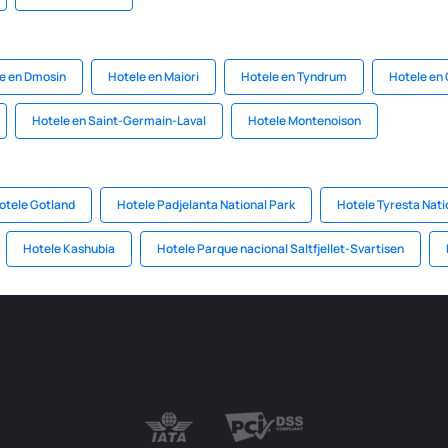
e en Dmosin
Hotele en Maiori
Hotele en Tyndrum
Hotele en
Hotele en Saint-Germain-Laval
Hotele Montenoison
otele Gotland
Hotele Padjelanta National Park
Hotele Tyresta Nati
Hotele Kashubia
Hotele Parque nacional Saltfjellet-Svartisen