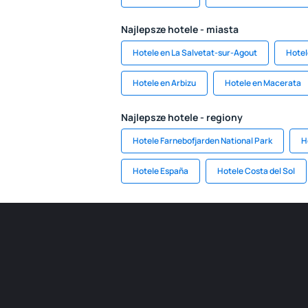
Najlepsze hotele - miasta
Hotele en La Salvetat-sur-Agout
Hotel
Hotele en Arbizu
Hotele en Macerata
Najlepsze hotele - regiony
Hotele Farnebofjarden National Park
H
Hotele España
Hotele Costa del Sol