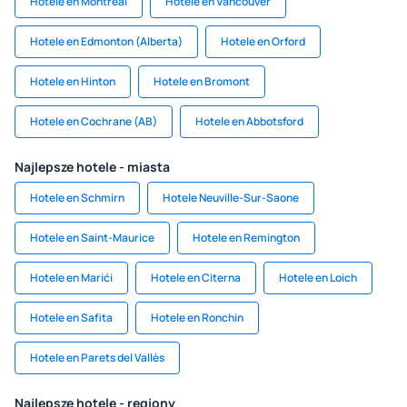
Hotele en Montreal
Hotele en Vancouver
Hotele en Edmonton (Alberta)
Hotele en Orford
Hotele en Hinton
Hotele en Bromont
Hotele en Cochrane (AB)
Hotele en Abbotsford
Najlepsze hotele - miasta
Hotele en Schmirn
Hotele Neuville-Sur-Saone
Hotele en Saint-Maurice
Hotele en Remington
Hotele en Marići
Hotele en Citerna
Hotele en Loich
Hotele en Safita
Hotele en Ronchin
Hotele en Parets del Vallès
Najlepsze hotele - regiony