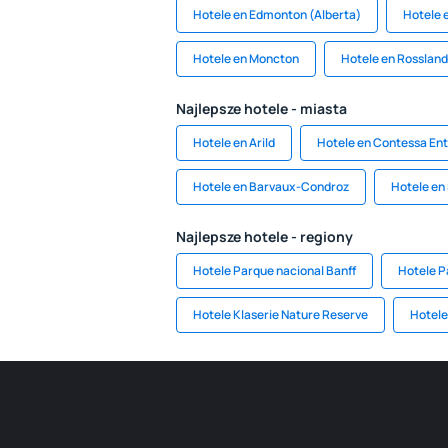
Hotele en Edmonton (Alberta)
Hotele 
Hotele en Moncton
Hotele en Rossland
Najlepsze hotele - miasta
Hotele en Arild
Hotele en Contessa Ent
Hotele en Barvaux-Condroz
Hotele en
Najlepsze hotele - regiony
Hotele Parque nacional Banff
Hotele P
Hotele Klaserie Nature Reserve
Hotele