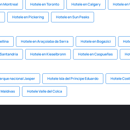
en Montreal
Hotele en Toronto
Hotele en Calgary
Hotele en
Hotele en Pickering
Hotele en Sun Peaks
ellina
Hotele en Araçoiaba da Serra
Hotele en Bogazici
Hote
 Santandria
Hotele en Kieselbronn
Hotele en Caspueñas
Hot
arque nacional Jasper
Hotele Isla del Príncipe Eduardo
Hotele Cos
 Maldivas
Hotele Valle del Colca