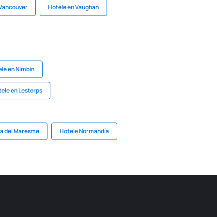
 Vancouver
Hotele en Vaughan
le en Nimbin
ele en Lesterps
ta del Maresme
Hotele Normandía