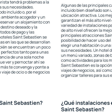
urista tendrá problemas a la
Algunas de las principales c
 a sus necesidades.
incluido bien diseñado son 
odo incluido o, por el
ubicación atractiva. Los me
n ambiente acogedor y un
garantizan el más alto nivel
reservar un alojamiento con
variedad de instalaciones p
 destino deseado y la
de alto nivel ofrecen la mejo
todos de pago y las
principales atracciones Sai
hoteles Saint Sebastien se
posibilidad de hacer uso de
as en las que se desarrollan
elegir una habitación o una
mbién se encuentran un poco
sus necesidades. Un hotel d
n perfectos tanto para unas
un menú variado, zonas de b
ancia de una sola noche
como actividades para los m
e ver y pernoctar ahí se
Saint Sebastien es la opción
e más te convenga y ponte a
viajes de negocios, así co
 viaje de ocio o de negocios
organizar talleres para sus
Saint Sebastien?
¿Qué instalaciones 
Saint Sebastien?