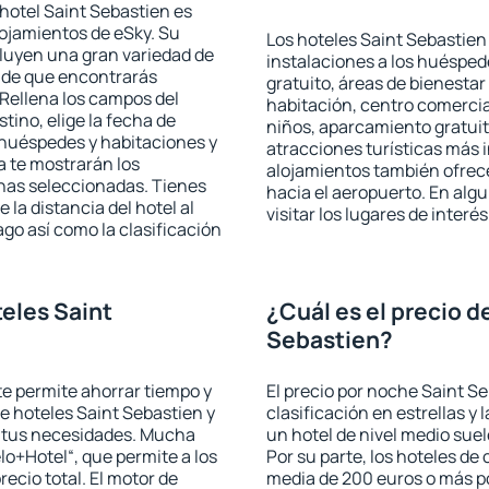
hotel Saint Sebastien es
lojamientos de eSky. Su
Los hoteles Saint Sebastien 
cluyen una gran variedad de
instalaciones a los huéspe
a de que encontrarás
gratuito, áreas de bienestar
Rellena los campos del
habitación, centro comercia
tino, elige la fecha de
niños, aparcamiento gratuito
 huéspedes y habitaciones y
atracciones turísticas más 
a te mostrarán los
alojamientos también ofrece
chas seleccionadas. Tienes
hacia el aeropuerto. En al
 la distancia del hotel al
visitar los lugares de inter
ago así como la clasificación
eles Saint
¿Cuál es el precio d
Sebastien?
 te permite ahorrar tiempo y
El precio por noche Saint S
de hoteles Saint Sebastien y
clasificación en estrellas y
a tus necesidades. Mucha
un hotel de nivel medio suel
lo+Hotel“, que permite a los
Por su parte, los hoteles de
ecio total. El motor de
media de 200 euros o más p