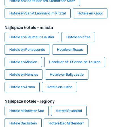
Hotele en Saalfelden am Steinernen Meer
Hotele en Sankt Leonhard im Pitztal
Hotele en Kappl
Najlepsze hotele - miasta
Hotele en Pleumeur-Gautier
Hotele en Zítsa
Hotele en Penausende
Hotele en Roxas
Hotele en Mission
Hotele en St. Etienne-de-Lauzon
Hotele en Hensies
Hotele en Ballycastle
Hotele en Arona
Hotele en Luabo
Najlepsze hotele - regiony
Hotele Millstatter See
Hotele Stubaital
Hotele Dachstein
Hotele Bad Mittendorf