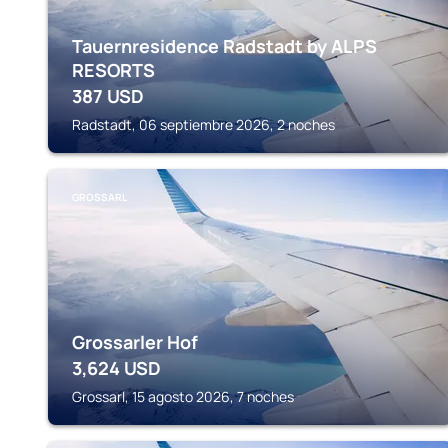
Tauernresidence Radstadt by ALPS
RESORTS
387
USD
Radstadt, 06 septiembre 2026, 2 noches
GROSSARL
Grossarler Hof
3,624
USD
Grossarl, 15 agosto 2026, 7 noches