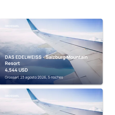
GROSSARL
DAS EDELWEISS - Salzburg Mountain
Resort
4,544
USD
Grossarl, 23 agosto 2026, 5 noches
GROSSARL