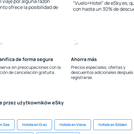
l viaje por alguna razón
“Vuelo+Hotel“ de eSky.es, qu
to ofrece la posibilidad de
con hasta un 30% de descu
anifica de forma segura
Ahorra más
serva sin preocupaciones con la
Precios especiales, ofertas y
ción de cancelación gratuita.
descuentos adicionales después
registrarse.
le przez użytkowników eSky
Am See
Hotele en Graz
Hotele en Viena
Hotele en Sölden