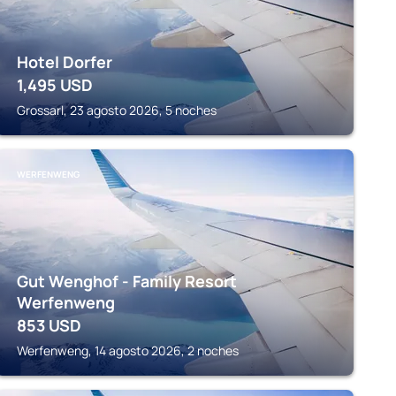
Hotel Dorfer
1,495
USD
Grossarl, 23 agosto 2026, 5 noches
WERFENWENG
Gut Wenghof - Family Resort
Werfenweng
853
USD
Werfenweng, 14 agosto 2026, 2 noches