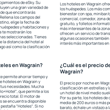
lojamientos de eSky. Su
Los hoteles en Wagrain ofrec
cluyen una gran variedad de
los huéspedes. Los más comu
a de que encontrarás
bienestar con spa, minibar/c
Rellena los campos del
comercial, comedor, zona d
tino, elige la fecha de
gratuito, y folletos informat
 huéspedes y habitaciones y
más interesantes de la zon
a te mostrarán los
ofrecen un servicio de trans
chas seleccionadas. Tienes
algunas ocasiones también r
 la distancia del hotel al
interés más importantes en
ago así como la clasificación
eles en Wagrain?
¿Cuál es el precio d
Wagrain?
 te permite ahorrar tiempo y
de hoteles en Wagrain y
El precio por noche en Wagr
a tus necesidades. Mucha
clasificación en estrellas y
lo+Hotel“, que permite a los
un hotel de nivel medio suel
ecio total. El motor de
Por su parte, los hoteles de
s se encuentra disponible
media de 200 euros o más p
a pestaña “Hoteles“. Si no
barato, échale un vistazo a 