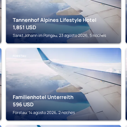
Tannenhof Alpines Lifestyle Hotel
1,851
USD
Sankt Johann im Pongau, 23 agosto 2026, 5 noches
FORSTAU
Familienhotel Unterreith
596
USD
Forstau, 14 agosto 2026, 2 noches