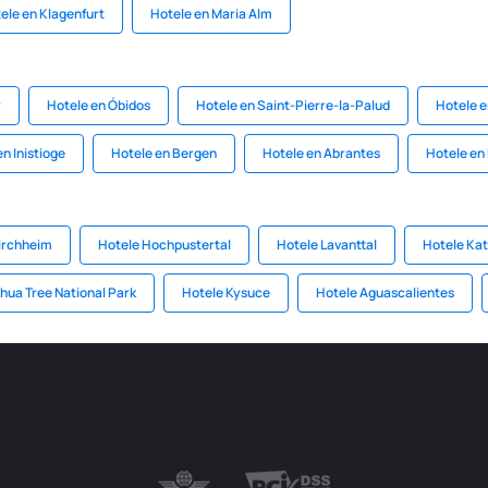
ele en Klagenfurt
Hotele en Maria Alm
r
Hotele en Óbidos
Hotele en Saint-Pierre-la-Palud
Hotele 
n Inistioge
Hotele en Bergen
Hotele en Abrantes
Hotele en
kirchheim
Hotele Hochpustertal
Hotele Lavanttal
Hotele Ka
hua Tree National Park
Hotele Kysuce
Hotele Aguascalientes