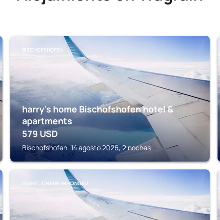
BISCHOFSHOFEN
harry’s home Bischofshofen hotel &
apartments
579
USD
Bischofshofen, 14 agosto 2026, 2 noches
SANKT JOHANN IM PONGAU