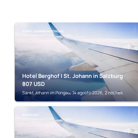
SANKT JOHANN IM PONGAU
Hotel Berghof | St. Johann in Salzburg
807
USD
Sankt Johann im Pongau, 14 agosto 2026, 2 noches
RADSTADT