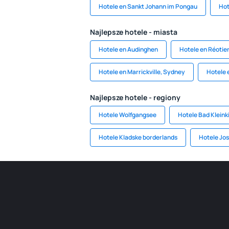
Hotele en Sankt Johann im Pongau
Hot
Najlepsze hotele - miasta
Hotele en Audinghen
Hotele en Réotie
Hotele en Marrickville, Sydney
Hotele e
Najlepsze hotele - regiony
Hotele Wolfgangsee
Hotele Bad Klein
Hotele Kladske borderlands
Hotele Jos