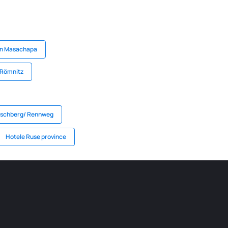
en Masachapa
 Römnitz
tschberg/ Rennweg
Hotele Ruse province