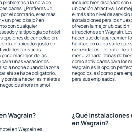
rá problemas a la hora de
incluido bien diseñado son 
ecesidades. ¿Prefieres un
ubicación atractiva. Los me
, por el contrario, eres más
el más alto nivel de servici
y un precio bajo? en
instalaciones para los huésp
nto con cualquier
ofrecen la mejor ubicación, 
seado y la tipología de hotel
atracciones en Wagrain. Los
as opciones de cancelación.
hacer uso del aparcamiento 
cuentran ubicados justo en
habitación o una suite que 
tividades turísticas
necesidades. Un hotel de al
poco más lejos de las
menú variado, zonas de bien
o para unas vacaciones
como actividades para los m
a sola noche cuando la zona
Wagrain es la opción perfect
r ahí se hace obligatorio.
negocios, así como para em
 y ponte a hacer las maletas
para sus empleados.
de negocios ahora mismo!
 en Wagrain?
¿Qué instalaciones 
en Wagrain?
hotel en Wagrain es