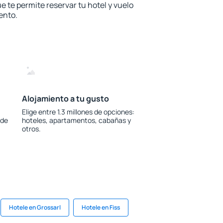
e te permite reservar tu hotel y vuelo
ento.
Alojamiento a tu gusto
Elige entre 1.3 millones de opciones:
 de
hoteles, apartamentos, cabañas y
otros.
Hotele en Grossarl
Hotele en Fiss