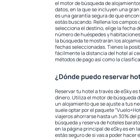
el motor de búsqueda de alojamientos
datos, en la que se incluyen una gran
es una garantía segura de que encon
estás buscando. Rellena los campos 
selecciona el destino, elige la fecha d
número de huéspedes y habitaciones y
la búsqueda te mostrarán los alojamie
fechas seleccionadas. Tienes la posi
fácilmente la distancia del hotel al ce
métodos de pago así como la clasifica
¿Dónde puedo reservar hot
Reservar tu hotel a través de eSky.es
dinero. Utiliza el motor de búsqueda 
un alojamiento que se ajuste a tus 
suele optar por el paquete “Vuelo+Hot
viajeros ahorrarse hasta un 30% del pr
búsqueda y reserva de hoteles barato
en la página principal de eSky.es en l
estás seguro de si vas a poder hacer e