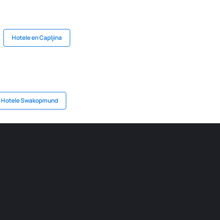
Hotele en Capljina
Hotele Swakopmund