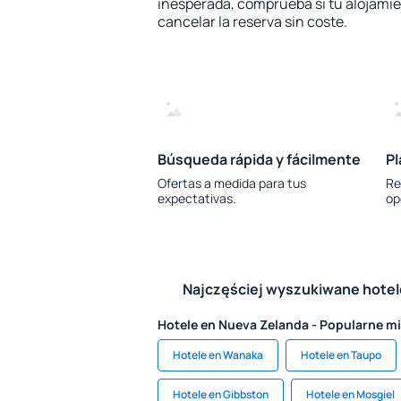
inesperada, comprueba si tu alojamien
cancelar la reserva sin coste.
Búsqueda rápida y fácilmente
Pl
Ofertas a medida para tus
Re
expectativas.
op
Najczęściej wyszukiwane hote
Hotele en Nueva Zelanda - Popularne m
Hotele en Wanaka
Hotele en Taupo
Hotele en Gibbston
Hotele en Mosgiel