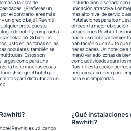
blemas a la hora de
incluido bien diseñado son 
ecesidades. ¿Prefieres un
ubicación atractiva. Los mej
, por el contrario, eres más
más alto nivel de servicio a
y un precio bajo? Rawhiti
instalaciones para los huésp
cualquier presupuesto.
ofrecen la mejor ubicación, 
pología de hotel y comprueba
atracciones Rawhiti. Los hu
 cancelación. Si bien los
hacer uso del aparcamiento 
os justo en las zonas en las
habitación o una suite que 
icas populares, también se
necesidades. Un hotel de al
multitudes. Estos son
menú variado, zonas de bien
s largas como para una
como actividades para los m
a zona tiene muchas cosas
Rawhiti es la opción perfecta
torio. ¡Escoge el hotel que
negocios, así como para em
maletas para disfrutar de un
para sus empleados.
smo!
Rawhiti?
¿Qué instalaciones 
Rawhiti?
otel Rawhiti es utilizando