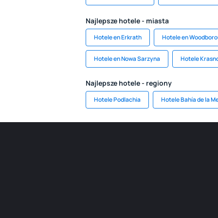
Najlepsze hotele - miasta
Hotele en Erkrath
Hotele en Woodbor
Hotele en Nowa Sarzyna
Hotele Krasn
Najlepsze hotele - regiony
Hotele Podlachia
Hotele Bahía de la M