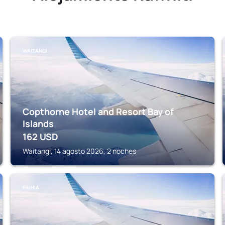
WAITANGI
Copthorne Hotel and Resort Bay of
Islands
162
USD
Waitangi, 14 agosto 2026, 2 noches
PAIHIA