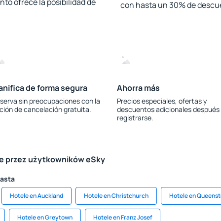
to ofrece la posibilidad de
con hasta un 30% de descu
anifica de forma segura
Ahorra más
serva sin preocupaciones con la
Precios especiales, ofertas y
ción de cancelación gratuita.
descuentos adicionales después
registrarse.
le przez użytkowników eSky
iasta
Hotele en Auckland
Hotele en Christchurch
Hotele en Queens
Hotele en Greytown
Hotele en Franz Josef