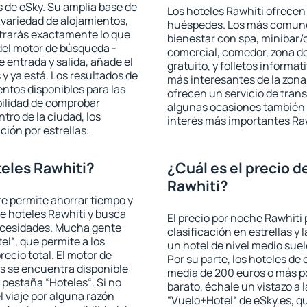
 de eSky. Su amplia base de
Los hoteles Rawhiti ofrecen 
 variedad de alojamientos,
huéspedes. Los más comunes
trarás exactamente lo que
bienestar con spa, minibar/c
del motor de búsqueda -
comercial, comedor, zona d
e entrada y salida, añade el
gratuito, y folletos informat
 ya está. Los resultados de
más interesantes de la zon
ntos disponibles para las
ofrecen un servicio de trans
bilidad de comprobar
algunas ocasiones también r
ntro de la ciudad, los
interés más importantes Raw
ción por estrellas.
eles Rawhiti?
¿Cuál es el precio d
Rawhiti?
 te permite ahorrar tiempo y
de hoteles Rawhiti y busca
El precio por noche Rawhiti 
necesidades. Mucha gente
clasificación en estrellas y
el“, que permite a los
un hotel de nivel medio suel
ecio total. El motor de
Por su parte, los hoteles de
s se encuentra disponible
media de 200 euros o más p
a pestaña “Hoteles“. Si no
barato, échale un vistazo a 
l viaje por alguna razón
“Vuelo+Hotel“ de eSky.es, qu