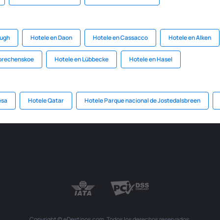
ough
Hotele en Daon
Hotele en Cassacco
Hotele en Alken
orechenskoe
Hotele en Lübbecke
Hotele en Hasel
esa
Hotele Qatar
Hotele Parque nacional de Jostedalsbreen
Copyright © eDestinos.com. Todos los derechos reservados.