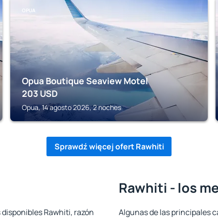
OPUA
Opua Boutique Seaview Motel
203
USD
Opua, 14 agosto 2026, 2 noches
Sprawdź więcej ofert Rawhiti
Rawhiti - los m
 disponibles Rawhiti, razón
Algunas de las principales c