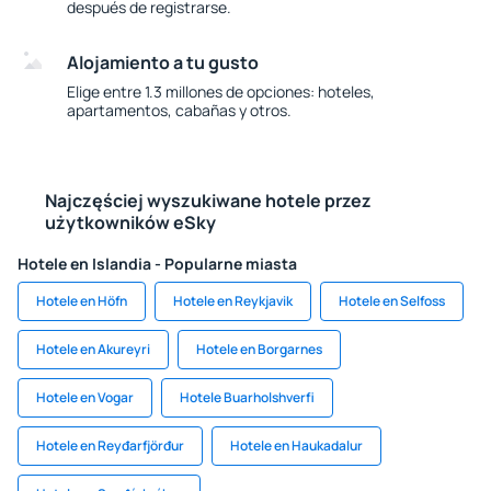
después de registrarse.
Alojamiento a tu gusto
Elige entre 1.3 millones de opciones: hoteles,
apartamentos, cabañas y otros.
Najczęściej wyszukiwane hotele przez
użytkowników eSky
Hotele en Islandia - Popularne miasta
Hotele en Höfn
Hotele en Reykjavik
Hotele en Selfoss
Hotele en Akureyri
Hotele en Borgarnes
Hotele en Vogar
Hotele Buarholshverfi
Hotele en Reyđarfjörđur
Hotele en Haukadalur