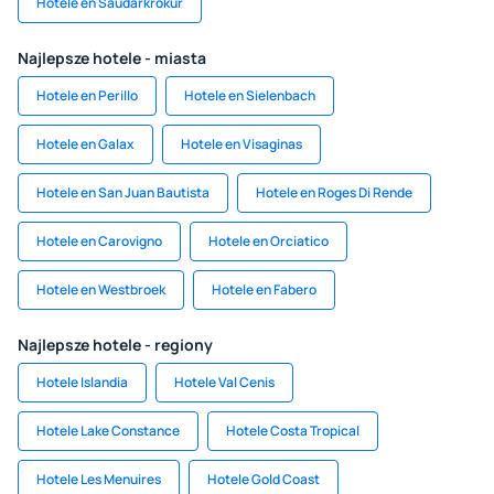
Hotele en Sauđárkrókur
Najlepsze hotele - miasta
Hotele en Perillo
Hotele en Sielenbach
Hotele en Galax
Hotele en Visaginas
Hotele en San Juan Bautista
Hotele en Roges Di Rende
Hotele en Carovigno
Hotele en Orciatico
Hotele en Westbroek
Hotele en Fabero
Najlepsze hotele - regiony
Hotele Islandia
Hotele Val Cenis
Hotele Lake Constance
Hotele Costa Tropical
Hotele Les Menuires
Hotele Gold Coast