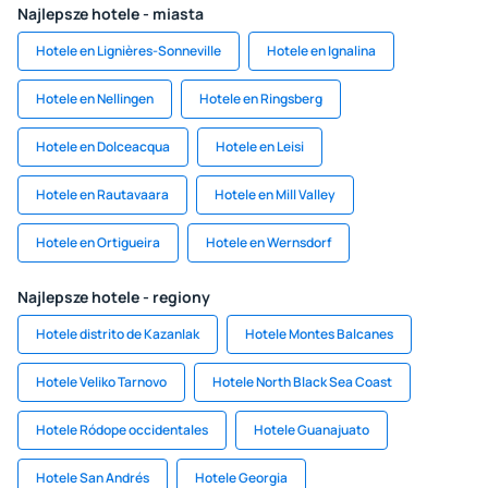
Najlepsze hotele - miasta
Hotele en Lignières-Sonneville
Hotele en Ignalina
Hotele en Nellingen
Hotele en Ringsberg
Hotele en Dolceacqua
Hotele en Leisi
Hotele en Rautavaara
Hotele en Mill Valley
Hotele en Ortigueira
Hotele en Wernsdorf
Najlepsze hotele - regiony
Hotele distrito de Kazanlak
Hotele Montes Balcanes
Hotele Veliko Tarnovo
Hotele North Black Sea Coast
Hotele Ródope occidentales
Hotele Guanajuato
Hotele San Andrés
Hotele Georgia