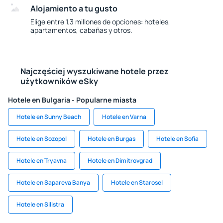
Alojamiento a tu gusto
Elige entre 1.3 millones de opciones: hoteles,
apartamentos, cabañas y otros.
Najczęściej wyszukiwane hotele przez
użytkowników eSky
Hotele en Bulgaria - Popularne miasta
Hotele en Sunny Beach
Hotele en Varna
Hotele en Sozopol
Hotele en Burgas
Hotele en Sofía
Hotele en Tryavna
Hotele en Dimitrovgrad
Hotele en Sapareva Banya
Hotele en Starosel
Hotele en Silistra