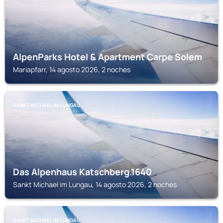
AlpenParks Hotel & Apartment Carpe Solem
Mariapfarr, 14 agosto 2026, 2 noches
SANKT MICHAEL IM LUNGAU
Das Alpenhaus Katschberg.1640
Sankt Michael im Lungau, 14 agosto 2026, 2 noches
SANKT MICHAEL IM LUNGAU