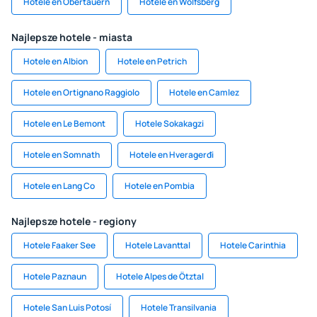
Hotele en Obertauern
Hotele en Wolfsberg
Najlepsze hotele - miasta
Hotele en Albion
Hotele en Petrich
Hotele en Ortignano Raggiolo
Hotele en Camlez
Hotele en Le Bemont
Hotele Sokakagzi
Hotele en Somnath
Hotele en Hveragerđi
Hotele en Lang Co
Hotele en Pombia
Najlepsze hotele - regiony
Hotele Faaker See
Hotele Lavanttal
Hotele Carinthia
Hotele Paznaun
Hotele Alpes de Ötztal
Hotele San Luis Potosí
Hotele Transilvania