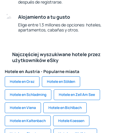
después de registrarse.
Alojamiento a tu gusto
Elige entre 1.3 millones de opciones: hoteles,
apartamentos, cabañas y otros.
Najczęściej wyszukiwane hotele przez
użytkowników eSky
Hotele en Austria - Popularne miasta
Hotele en Graz
Hotele en Sölden
Hotele en Schladming
Hotele en Zell Am See
Hotele en Viena
Hotele en Bichlbach
Hotele en Kaltenbach
Hotele Koessen