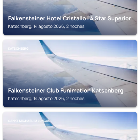
Falkensteiner Hotel Cristallo l 4 Star Superior
Katschberg, 14 agosto 2026, 2 noches
KATSCHBERG
Falkensteiner Club Funimation Katschberg
Katschberg, 14 agosto 2026, 2 noches
SANKT MICHAEL IM LUNGAU