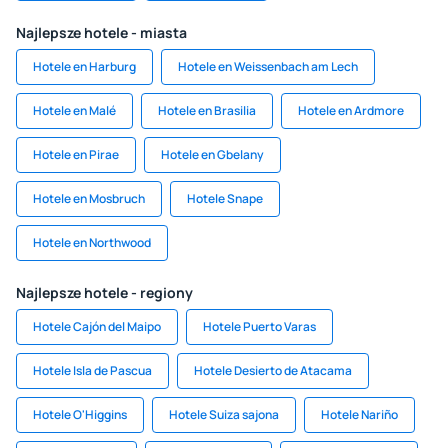
Najlepsze hotele - miasta
Hotele en Harburg
Hotele en Weissenbach am Lech
Hotele en Malé
Hotele en Brasilia
Hotele en Ardmore
Hotele en Pirae
Hotele en Gbelany
Hotele en Mosbruch
Hotele Snape
Hotele en Northwood
Najlepsze hotele - regiony
Hotele Cajón del Maipo
Hotele Puerto Varas
Hotele Isla de Pascua
Hotele Desierto de Atacama
Hotele O'Higgins
Hotele Suiza sajona
Hotele Nariño