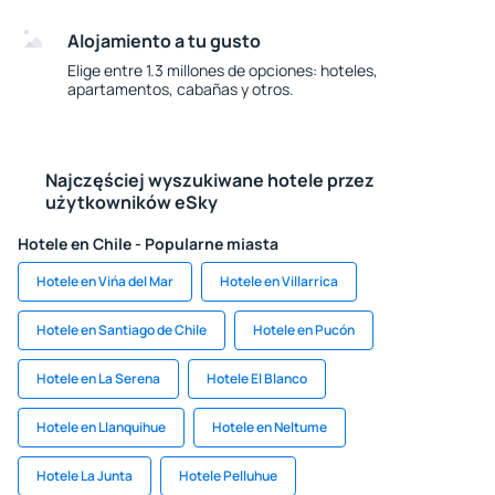
Alojamiento a tu gusto
Elige entre 1.3 millones de opciones: hoteles,
apartamentos, cabañas y otros.
Najczęściej wyszukiwane hotele przez
użytkowników eSky
Hotele en Chile - Popularne miasta
Hotele en Vińa del Mar
Hotele en Villarrica
Hotele en Santiago de Chile
Hotele en Pucón
Hotele en La Serena
Hotele El Blanco
Hotele en Llanquihue
Hotele en Neltume
Hotele La Junta
Hotele Pelluhue