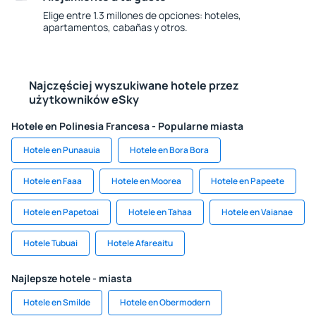
Elige entre 1.3 millones de opciones: hoteles,
apartamentos, cabañas y otros.
Najczęściej wyszukiwane hotele przez
użytkowników eSky
Hotele en Polinesia Francesa - Popularne miasta
Hotele en Punaauia
Hotele en Bora Bora
Hotele en Faaa
Hotele en Moorea
Hotele en Papeete
Hotele en Papetoai
Hotele en Tahaa
Hotele en Vaianae
Hotele Tubuai
Hotele Afareaitu
Najlepsze hotele - miasta
Hotele en Smilde
Hotele en Obermodern