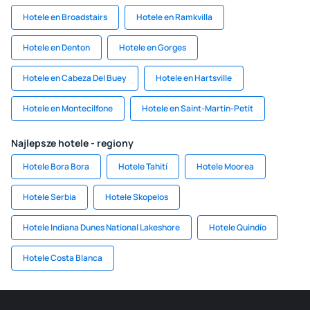
Hotele en Broadstairs
Hotele en Ramkvilla
Hotele en Denton
Hotele en Gorges
Hotele en Cabeza Del Buey
Hotele en Hartsville
Hotele en Montecilfone
Hotele en Saint-Martin-Petit
Najlepsze hotele - regiony
Hotele Bora Bora
Hotele Tahití
Hotele Moorea
Hotele Serbia
Hotele Skopelos
Hotele Indiana Dunes National Lakeshore
Hotele Quindío
Hotele Costa Blanca